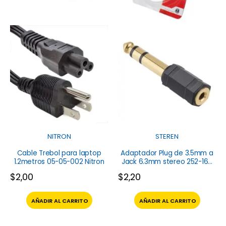
NITRON
STEREN
Cable Trebol para laptop
Adaptador Plug de 3.5mm a
1.2metros 05-05-002 Nitron
Jack 6.3mm stereo 252-160
Steren
$
2,00
$
2,20
AÑADIR AL CARRITO
AÑADIR AL CARRITO