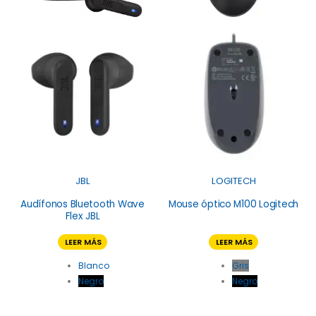
JBL
LOGITECH
Audífonos Bluetooth Wave
Mouse óptico M100 Logitech
Flex JBL
LEER MÁS
LEER MÁS
Blanco
Gris
Negro
Negro