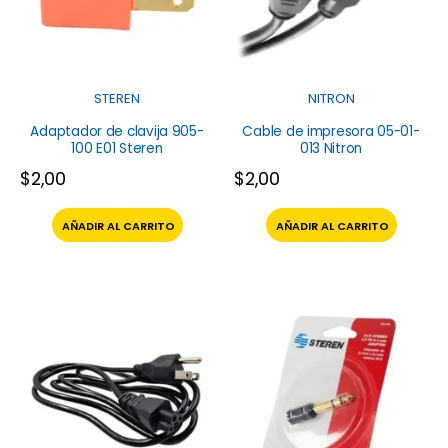
STEREN
NITRON
Adaptador de clavija 905-
Cable de impresora 05-01-
100 E01 Steren
013 Nitron
$
2,00
$
2,00
AÑADIR AL CARRITO
AÑADIR AL CARRITO