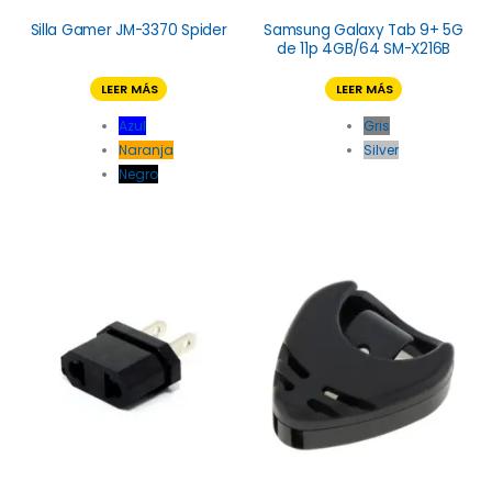
Silla Gamer JM-3370 Spider
Samsung Galaxy Tab 9+ 5G
de 11p 4GB/64 SM-X216B
LEER MÁS
LEER MÁS
Azul
Gris
Naranja
Silver
Negro