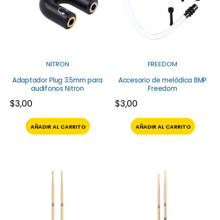
NITRON
FREEDOM
Adaptador Plug 3.5mm para
Accesorio de melódica BMP
audifonos Nitron
Freedom
$
3,00
$
3,00
AÑADIR AL CARRITO
AÑADIR AL CARRITO