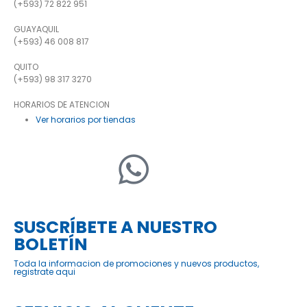
MIRAGE
Palillos para Batería 5A
Mirage
$
3,30
AÑADIR AL CARRITO
FREEDOM
Correa para tambor BD-02
Freedom
$
3,50
AÑADIR AL CARRITO