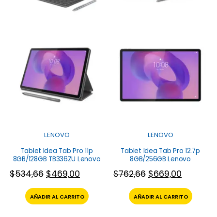
LENOVO
LENOVO
Tablet Idea Tab Pro 11p
Tablet Idea Tab Pro 12.7p
8GB/128GB TB336ZU Lenovo
8GB/256GB Lenovo
$
534,66
$
469,00
$
762,66
$
669,00
AÑADIR AL CARRITO
AÑADIR AL CARRITO