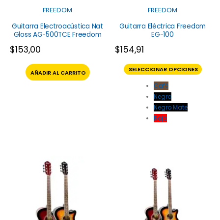
FREEDOM
FREEDOM
Guitarra Electroacústica Nat
Guitarra Eléctrica Freedom
Gloss AG-500TCE Freedom
EG-100
$
153,00
$
154,91
SELECCIONAR OPCIONES
AÑADIR AL CARRITO
Café
Negro
Negro Mate
Rojo