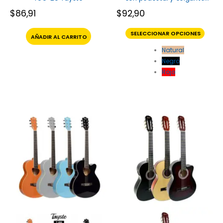
Freedom
$
86,91
$
92,90
SELECCIONAR OPCIONES
AÑADIR AL CARRITO
Natural
Negro
Rojo