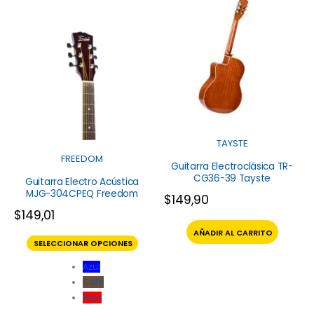
TAYSTE
FREEDOM
Guitarra Electroclásica TR-
CG36-39 Tayste
Guitarra Electro Acústica
MJG-304CPEQ Freedom
$
149,90
$
149,01
AÑADIR AL CARRITO
SELECCIONAR OPCIONES
Azul
Café
Rojo