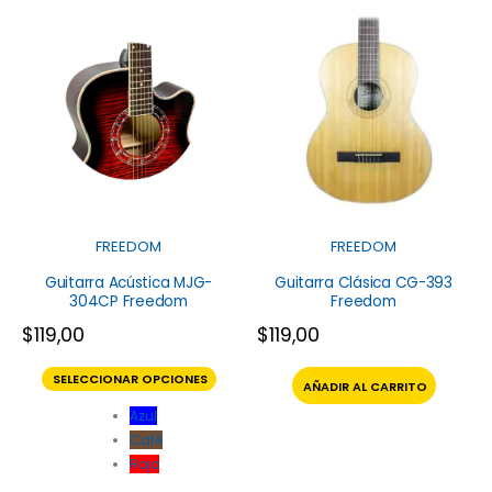
FREEDOM
FREEDOM
Guitarra Acústica MJG-
Guitarra Clásica CG-393
304CP Freedom
Freedom
$
119,00
$
119,00
SELECCIONAR OPCIONES
AÑADIR AL CARRITO
Azul
Café
Rojo