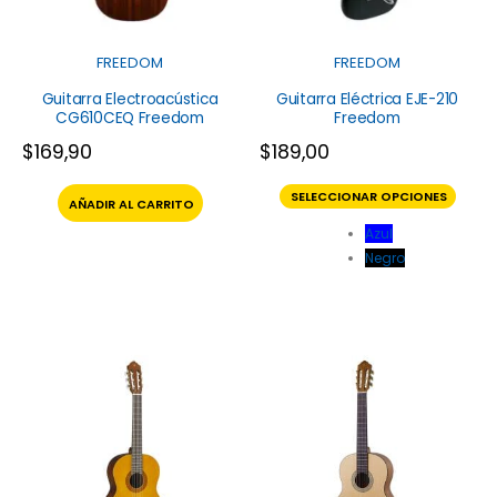
FREEDOM
FREEDOM
Guitarra Electroacústica
Guitarra Eléctrica EJE-210
CG610CEQ Freedom
Freedom
$
169,90
$
189,00
SELECCIONAR OPCIONES
AÑADIR AL CARRITO
Azul
Negro