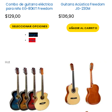
Combo de guitarra eléctrica
Guitarra Acústica Freedom
para niño EG-80KIT Freedom
JG-230M
$
129,00
$
136,90
SELECCIONAR OPCIONES
AÑADIR AL CARRITO
Negro
Rojo
Hot