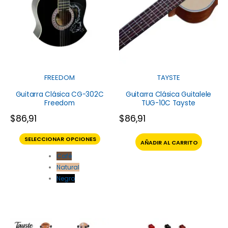
FREEDOM
TAYSTE
Guitarra Clásica CG-302C
Guitarra Clásica Guitalele
Freedom
TUG-10C Tayste
$
86,91
$
86,91
SELECCIONAR OPCIONES
AÑADIR AL CARRITO
Café
Natural
Negro