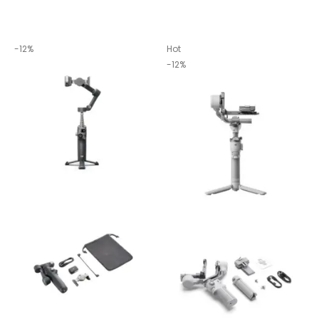
-12%
Hot
-12%