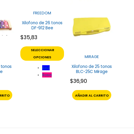
FREEDOM
Xilofono de 26 tonos
DF-912 Bee
$
35,83
SELECCIONAR
MIRAGE
OPCIONES
 tonos
Xilofono de 25 tonos
Azul
ee
BLC-25C Mirage
Rosa
$
36,90
RRITO
AÑADIR AL CARRITO