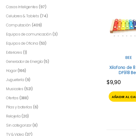
Casas Inteligentes
(97)
Celulares & Tablets
(74)
Computación
(409)
Equipos de comunicación
(3)
Equipos de Oficina
(53)
Exteriores
(1)
BEE
Generador de Energía
(5)
Xilofono de 8
Hogar
(166)
DF918 B
Juguetería
(9)
$
9,90
Musicales
(521)
AÑADIR AL CA
Ofertas
(388)
Pilas y baterías
(6)
Relojería
(20)
Sin categorizar
(8)
TV & Video
(37)