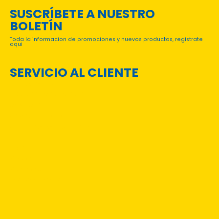
SUSCRÍBETE A NUESTRO
BOLETÍN
Toda la informacion de promociones y nuevos productos, registrate
aqui
SERVICIO AL CLIENTE
PREGUNTAS FRECUENTES
TÉRMINOS Y CONDICIONES
CONTACTO
CATÁLOGOS DIGITALES
CONVENIOS INSTITUCIONALES
Login
Mi Cuenta
Mis órdenes
Rastreo de Envíos