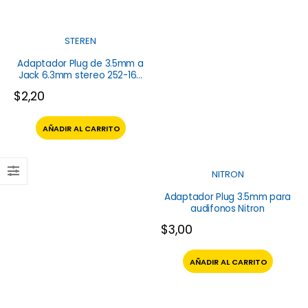
STEREN
Adaptador Plug de 3.5mm a
Jack 6.3mm stereo 252-160
Steren
$
2,20
AÑADIR AL CARRITO
NITRON
Adaptador Plug 3.5mm para
audifonos Nitron
$
3,00
AÑADIR AL CARRITO