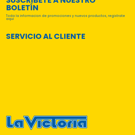
SUSCRÍBETE A NUESTRO
BOLETÍN
Toda la informacion de promociones y nuevos productos, registrate
aqui
SERVICIO AL CLIENTE
PREGUNTAS FRECUENTES
TÉRMINOS Y CONDICIONES
CONTACTO
CATÁLOGOS DIGITALES
CONVENIOS INSTITUCIONALES
Login
Mi Cuenta
Mis órdenes
Rastreo de Envíos