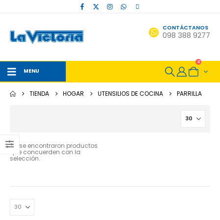
CONTÁCTANOS
098 388 9277
0
MENU
TIENDA
HOGAR
UTENSILIOS DE COCINA
PARRILLA
No se encontraron productos
que concuerden con la
selección.