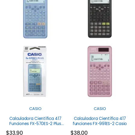
CASIO
CASIO
Calculadora Científica 417
Calculadora Científica 417
Funciones FX-570ES-2 Plus
funciones FX-991ES-2 Casio
Casio
$
33,90
$
38,00