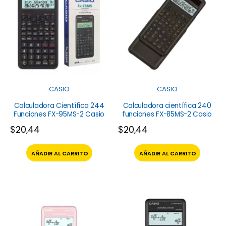
CASIO
CASIO
Calculadora Científica 244
Calculadora científica 240
Funciones FX-95MS-2 Casio
funciones FX-85MS-2 Casio
$
20,44
$
20,44
AÑADIR AL CARRITO
AÑADIR AL CARRITO