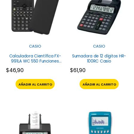
CASIO
CASIO
Calculadora Científica FX-
Sumadora de 12 dígitos HR-
991LA WC 550 Funciones
100RC Casio
Casio
$
46,90
$
61,90
AÑADIR AL CARRITO
AÑADIR AL CARRITO