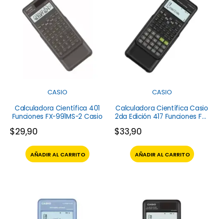
CASIO
CASIO
Calculadora Científica 401
Calculadora Científica Casio
Funciones FX-991MS-2 Casio
2da Edición 417 Funciones FX-
570ES PLUS
$
29,90
$
33,90
AÑADIR AL CARRITO
AÑADIR AL CARRITO