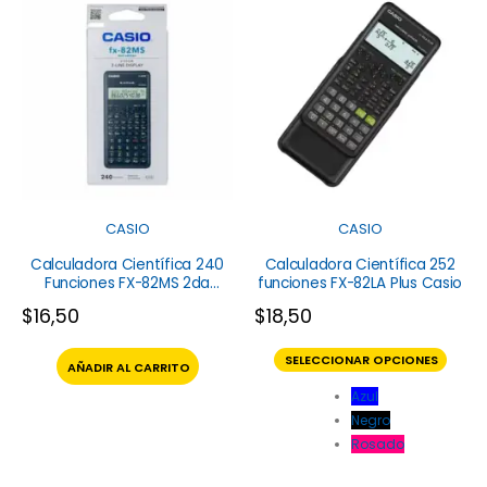
CASIO
CASIO
Calculadora Científica 240
Calculadora Científica 252
Funciones FX-82MS 2da
funciones FX-82LA Plus Casio
Edición Casio
$
16,50
$
18,50
SELECCIONAR OPCIONES
AÑADIR AL CARRITO
Azul
Negro
Rosado