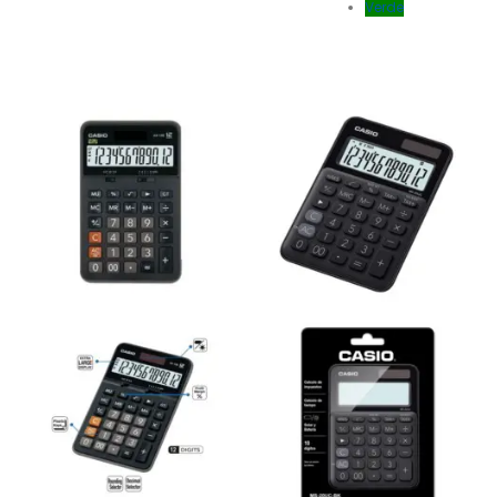
Verde