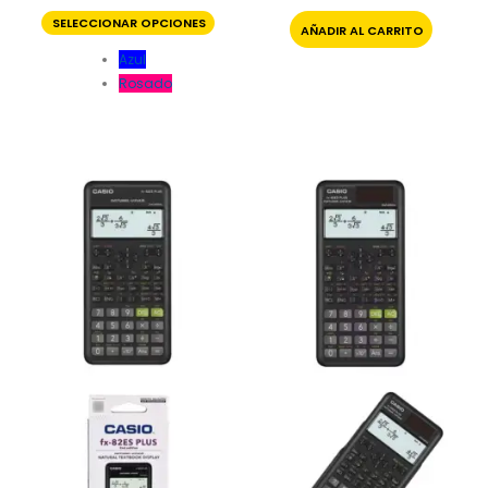
SELECCIONAR OPCIONES
AÑADIR AL CARRITO
Azul
Rosado