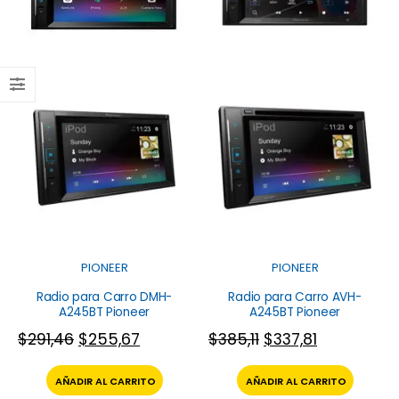
PIONEER
PIONEER
Radio para Carro DMH-
Radio para Carro AVH-
A245BT Pioneer
A245BT Pioneer
$
291,46
$
255,67
$
385,11
$
337,81
AÑADIR AL CARRITO
AÑADIR AL CARRITO