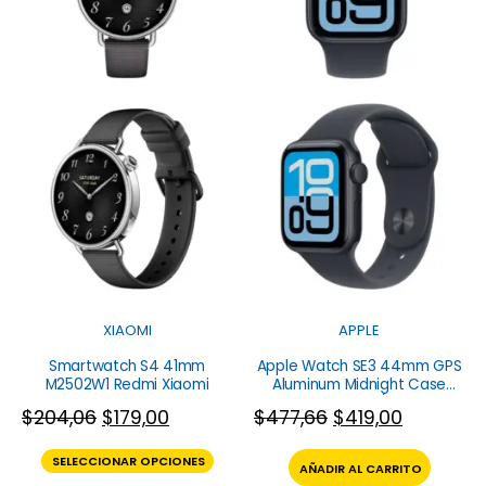
XIAOMI
APPLE
Smartwatch S4 41mm
Apple Watch SE3 44mm GPS
M2502W1 Redmi Xiaomi
Aluminum Midnight Case
Band M/L
$
204,06
$
179,00
$
477,66
$
419,00
SELECCIONAR OPCIONES
AÑADIR AL CARRITO