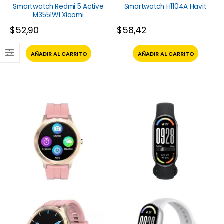
Smartwatch Redmi 5 Active
Smartwatch H1104A Havit
M3551W1 Xiaomi
$
52,90
$
58,42
AÑADIR AL CARRITO
AÑADIR AL CARRITO