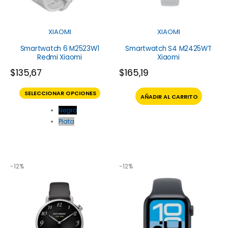
XIAOMI
XIAOMI
Smartwatch 6 M2523W1
Smartwatch S4 M2425WT
Redmi Xiaomi
Xiaomi
$
135,67
$
165,19
SELECCIONAR OPCIONES
AÑADIR AL CARRITO
Negro
Plata
-12%
-12%