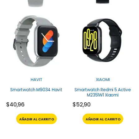
HAVIT
XIAOMI
Smartwatch M9034 Havit
Smartwatch Redmi 5 Active
M2351W1 Xiaomi
$
40,96
$
52,90
AÑADIR AL CARRITO
AÑADIR AL CARRITO