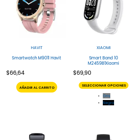
HAVIT
XIAOMI
Smartwatch M9011 Havit
Smart Band 10
M2459B1Xiaomi
$
66,64
$
69,90
SELECCIONAR OPCIONES
AÑADIR AL CARRITO
Gris
Negro