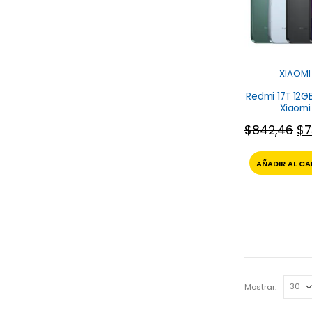
XIAOMI
Redmi 17T 12G
Xiaomi
$
842,46
$
7
AÑADIR AL CA
Mostrar: