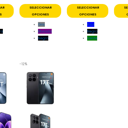
NAR
SELECCIONAR
SELECCIONAR
S
S
OPCIONES
OPCIONES
Gris
Azul
ro
Morado
Negro
Negro
Verde
-12%