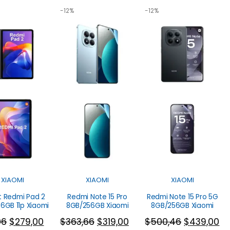
-12%
-12%
XIAOMI
XIAOMI
XIAOMI
t Redmi Pad 2
Redmi Note 15 Pro
Redmi Note 15 Pro 5G
6GB 11p Xiaomi
8GB/256GB Xiaomi
8GB/256GB Xiaomi
06
$
279,00
$
363,66
$
319,00
$
500,46
$
439,00