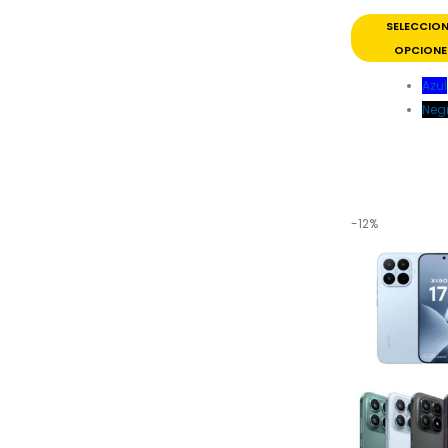
SELECCIO
OPCIONE
Azul
Neg
-12%