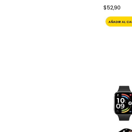
Xiaomi
$
52,90
AÑADIR AL CA