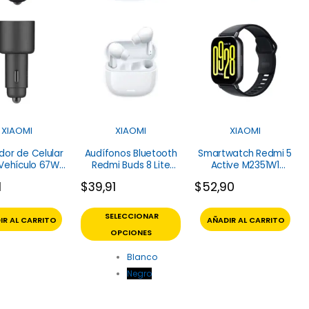
XIAOMI
XIAOMI
XIAOMI
or de Celular
Audífonos Bluetooth
Smartwatch Redmi 5
ehículo 67W
Redmi Buds 8 Lite
Active M2351W1
- TIPO-C Xiaomi
M2539E1 Xiaomi
Xiaomi
1
$
39,91
$
52,90
SELECCIONAR
IR AL CARRITO
AÑADIR AL CARRITO
OPCIONES
Blanco
Negro