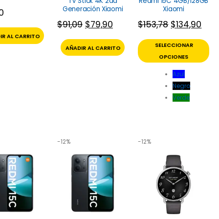
TV Stick 4K 2da
Redmi 15C 4GB/128GB
Xiaomi
Generación Xiaomi
Xiaomi
0
$
91,09
$
79,90
$
153,78
$
134,90
IR AL CARRITO
SELECCIONAR
AÑADIR AL CARRITO
OPCIONES
Azul
Negro
Verde
-12%
-12%