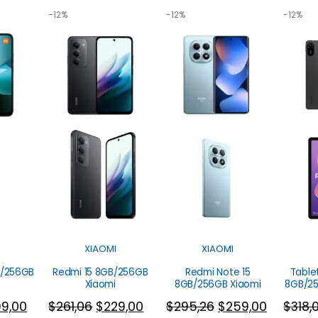
-12%
-12%
-12%
XIAOMI
XIAOMI
B/256GB
Redmi 15 8GB/256GB
Redmi Note 15
Table
Xiaomi
8GB/256GB Xiaomi
8GB/25
99,00
$
261,06
$
229,00
$
295,26
$
259,00
$
318,