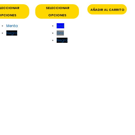
ELECCIONAR
SELECCIONAR
AÑADIR AL CARRITO
OPCIONES
OPCIONES
Menta
Azul
Negro
Gris
Negro