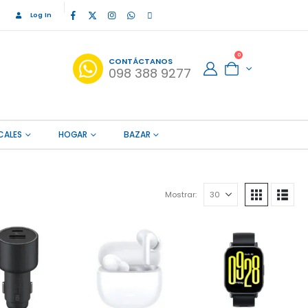
Log In
0
CONTÁCTANOS
098 388 9277
CALES
HOGAR
BAZAR
Mostrar: