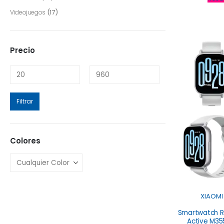
Videojuegos
(17)
Precio
Filtrar
Colores
XIAOMI
Smartwatch R
Active M35