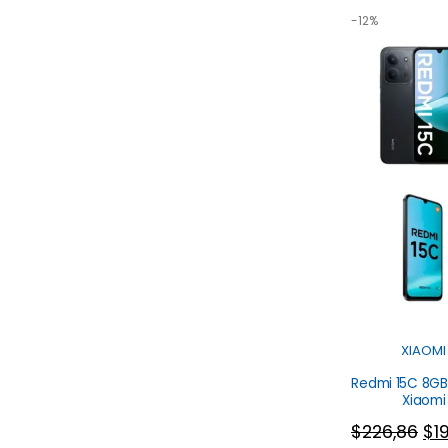
-12%
XIAOMI
Redmi 15C 8G
Xiaomi
$
226,86
$
1