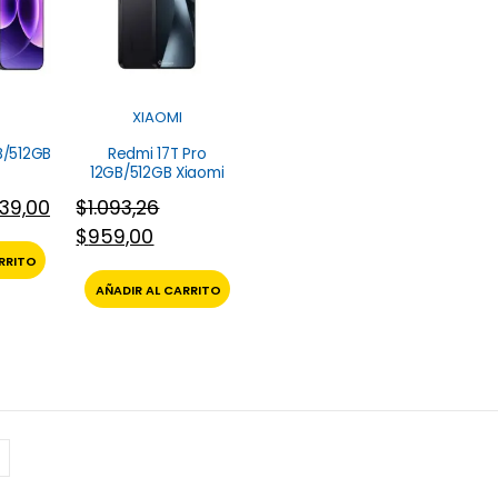
XIAOMI
B/512GB
Redmi 17T Pro
12GB/512GB Xiaomi
39,00
$
1.093,26
$
959,00
RRITO
AÑADIR AL CARRITO