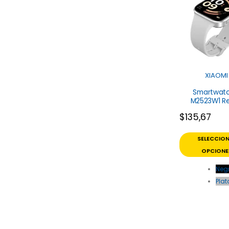
XIAOMI
Smartwatc
M2523W1 R
Xiaomi
$
135,67
SELECCIO
OPCIONE
Neg
Plat