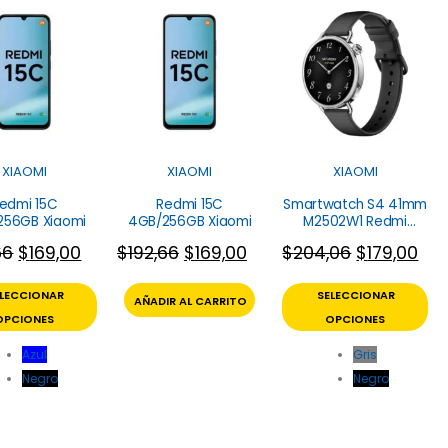
XIAOMI
XIAOMI
XIAOMI
edmi 15C
Redmi 15C
Smartwatch S4 41mm
256GB Xiaomi
4GB/256GB Xiaomi
M2502W1 Redmi
Xiaomi
66
$
169,00
$
192,66
$
169,00
$
204,06
$
179,00
ELECCIONAR
SELECCIONAR
AÑADIR AL CARRITO
OPCIONES
OPCIONES
Azul
Gris
Negro
Negro