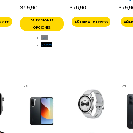
$
69,90
$
76,90
$
79,9
SELECCIONAR
RRITO
AÑADIR AL CARRITO
AÑAD
OPCIONES
Gris
Negro
-12%
-12%