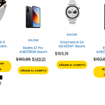
XIAOMI
XIAOMI
h 6
Smartwatch S4
edmi
M2425WT Xiaomi
Redmi A7 Pro
R
4GB/128GB Xiaomi
4GB/
$
165,19
$
169,86
$
149,01
$
192,
NAR
AÑADIR AL CARRITO
S
S
AÑADIR AL CARRITO
ro
a