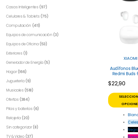
Casas Inteligentes
(97)
Celulares & Tablets
(75)
Computación
(411)
Equipos de comunicación
(3)
Equipos de Oficina
(53)
Exteriores
(1)
XIAOMI
Generador de Energía
(5)
Audífonos Bl
Hogar
(166)
Redmi Buds 
M2420E1 Xi
Juguetería
(9)
$
22,90
Musicales
(518)
SELECCIO
Ofertas
(384)
OPCIONE
Pilas y baterías
(6)
Blan
Relojería
(20)
Celes
Sin categorizar
(8)
Negr
TV & Video
(37)
Rosa