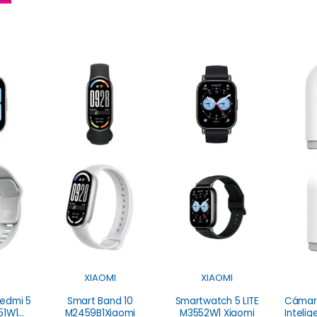
XIAOMI
XIAOMI
edmi 5
Smart Band 10
Smartwatch 5 LITE
Cámara
51W1
M2459B1Xiaomi
M3552W1 Xiaomi
Inteli