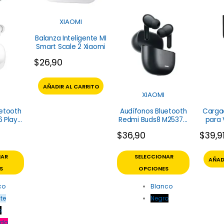
XIAOMI
Balanza Inteligente MI
Smart Scale 2 Xiaomi
$
26,90
AÑADIR AL CARRITO
XIAOMI
uetooth
Audífonos Bluetooth
Cargad
6 Play
Redmi Buds8 M2537E1
para V
aomi
Xiaomi
USB A 
$
36,90
$
39,9
NAR
SELECCIONAR
AÑAD
S
OPCIONES
co
Blanco
te
Negro
o
do