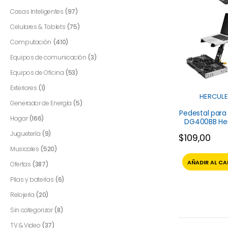
Casas Inteligentes
(97)
Celulares & Tablets
(75)
Computación
(410)
Equipos de comunicación
(3)
Equipos de Oficina
(53)
Exteriores
(1)
HERCULE
Generador de Energía
(5)
Pedestal para
Hogar
(166)
DG400BB Her
Juguetería
(9)
$
109,00
Musicales
(520)
AÑADIR AL CA
Ofertas
(387)
Pilas y baterías
(6)
Relojería
(20)
Sin categorizar
(8)
TV & Video
(37)