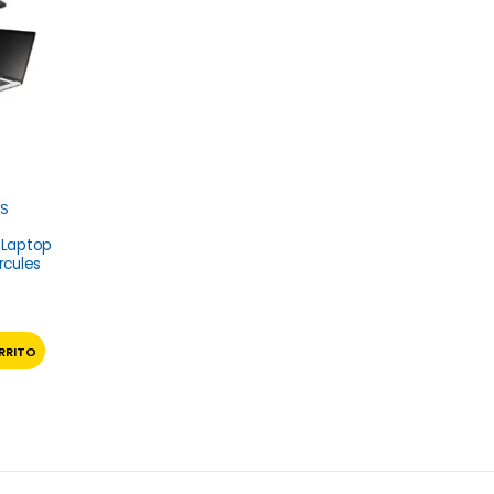
S
 Laptop
cules
RRITO