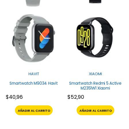
HAVIT
XIAOMI
Smartwatch M9034 Havit
Smartwatch Redmi 5 Active
M2351W1 Xiaomi
$
40,96
$
52,90
AÑADIR AL CARRITO
AÑADIR AL CARRITO