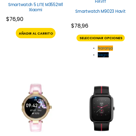
HAVIT
Smartwatch 5 LITE M3552W1
Xiaomi
Smartwatch M9023 Havit
$
76,90
$
78,96
AÑADIR AL CARRITO
SELECCIONAR OPCIONES
Naranja
Negro