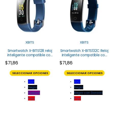
XBITS
XBITS
Smartwatch X-BITS128 reloj
Smartwatch X-BITS132C Reloj
inteligente compatible con
inteligente compatible con
iOS y Android
iOS y Android
$
71,86
$
71,86
SELECCIONAR OPCIONES
SELECCIONAR OPCIONES
Azul
Azul
Negro
Negro
Púrpura
Negro con Dorado
Rojo
Rojo