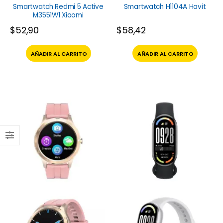
Smartwatch Redmi 5 Active
Smartwatch H1104A Havit
M3551W1 Xiaomi
$
52,90
$
58,42
AÑADIR AL CARRITO
AÑADIR AL CARRITO