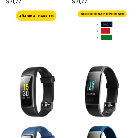
$
71,77
$
71,77
SELECCIONAR OPCIONES
AÑADIR AL CARRITO
Negro
Rojo
Verde