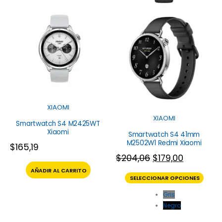
XIAOMI
XIAOMI
Smartwatch S4 M2425WT
Xiaomi
Smartwatch S4 41mm
M2502W1 Redmi Xiaomi
$
165,19
$
204,06
$
179,00
AÑADIR AL CARRITO
SELECCIONAR OPCIONES
Gris
Negro