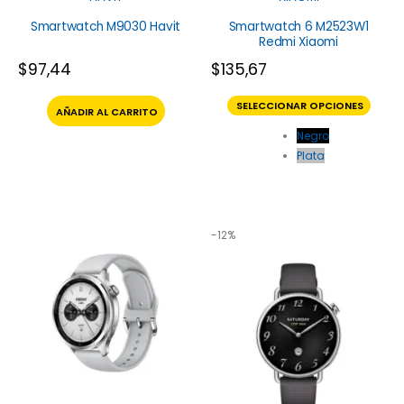
Smartwatch M9030 Havit
Smartwatch 6 M2523W1
Redmi Xiaomi
$
97,44
$
135,67
SELECCIONAR OPCIONES
AÑADIR AL CARRITO
Negro
Plata
-12%