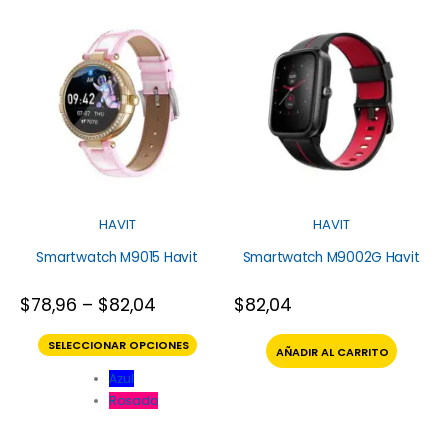
HAVIT
HAVIT
Smartwatch M9015 Havit
Smartwatch M9002G Havit
$
78,96
–
$
82,04
$
82,04
SELECCIONAR OPCIONES
AÑADIR AL CARRITO
Azul
Rosado