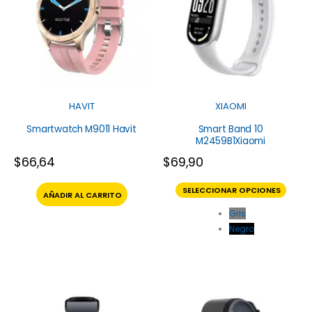
HAVIT
XIAOMI
Smartwatch M9011 Havit
Smart Band 10
M2459B1Xiaomi
$
66,64
$
69,90
SELECCIONAR OPCIONES
AÑADIR AL CARRITO
Gris
Negro