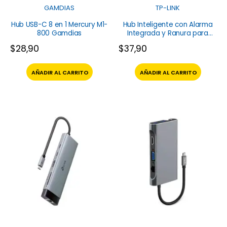
GAMDIAS
TP-LINK
Hub USB-C 8 en 1 Mercury M1-
Hub Inteligente con Alarma
800 Gamdias
Integrada y Ranura para
microSD Tapo H200 TP-Link
$
28,90
$
37,90
AÑADIR AL CARRITO
AÑADIR AL CARRITO