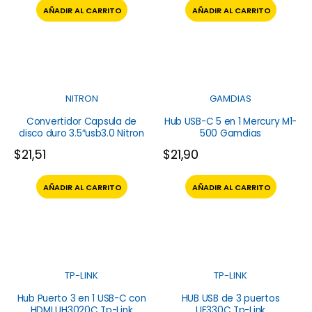
AÑADIR AL CARRITO
AÑADIR AL CARRITO
NITRON
GAMDIAS
Convertidor Capsula de
Hub USB-C 5 en 1 Mercury M1-
disco duro 3.5″usb3.0 Nitron
500 Gamdias
$
21,51
$
21,90
AÑADIR AL CARRITO
AÑADIR AL CARRITO
TP-LINK
TP-LINK
Hub Puerto 3 en 1 USB-C con
HUB USB de 3 puertos
HDMI UH3020C Tp-Link
UE330C Tp-Link