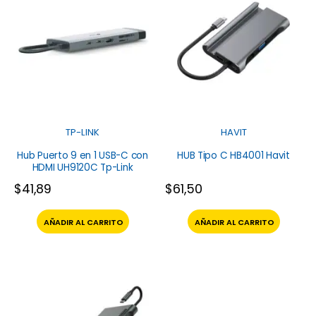
TP-LINK
HAVIT
Hub Puerto 9 en 1 USB-C con
HUB Tipo C HB4001 Havit
HDMI UH9120C Tp-Link
$
41,89
$
61,50
AÑADIR AL CARRITO
AÑADIR AL CARRITO