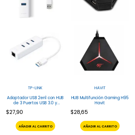
TP-LINK
HAVIT
Adaptador USB 2en1 con HUB
HUB Multifunción Gaming H95
de 3 Puertos USB 3.0 y
Havit
Adaptador Ethernet Tp-Link
$
27,90
$
28,65
AÑADIR AL CARRITO
AÑADIR AL CARRITO