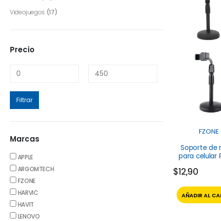
Videojuegos
(17)
Precio
Filtrar
FZONE
Marcas
Soporte de
para celular
APPLE
FZone
ARGOMTECH
$
12,90
FZONE
HARVIC
AÑADIR AL CA
HAVIT
LENOVO