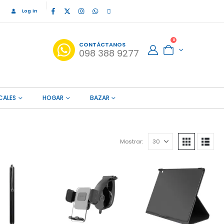
Log In
0
CONTÁCTANOS
098 388 9277
CALES
HOGAR
BAZAR
Mostrar: