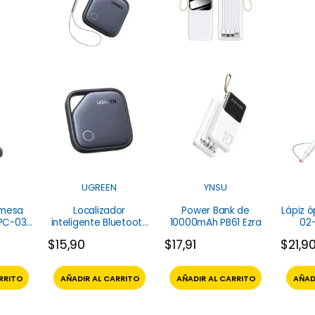
UGREEN
YNSU
 mesa
Localizador
Power Bank de
Lápiz ó
 PC-03
inteligente Bluetooth
10000mAh PB61 Ezra
02-
CM816 45297 Ugreen
$
15,90
$
17,91
$
21,9
RRITO
AÑADIR AL CARRITO
AÑADIR AL CARRITO
AÑAD