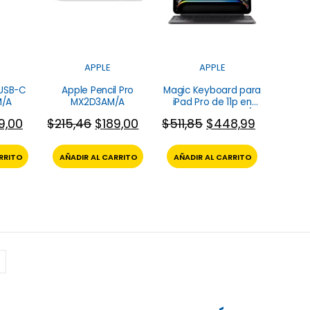
APPLE
APPLE
 USB-C
Apple Pencil Pro
Magic Keyboard para
/A
MX2D3AM/A
iPad Pro de 11p en
Español MWR23LA/A
9,00
$
215,46
$
189,00
$
511,85
$
448,99
Apple
RRITO
AÑADIR AL CARRITO
AÑADIR AL CARRITO