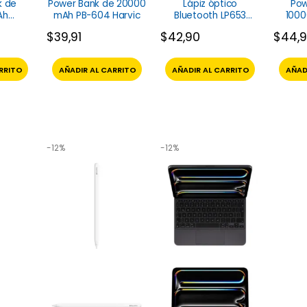
k de
Power Bank de 20000
Lápiz óptico
Pow
Ah
mAh PB-604 Harvic
Bluetooth LP653
100
hilco
Ugreen
$
39,91
$
42,90
$
44,
RRITO
AÑADIR AL CARRITO
AÑADIR AL CARRITO
AÑAD
-12%
-12%