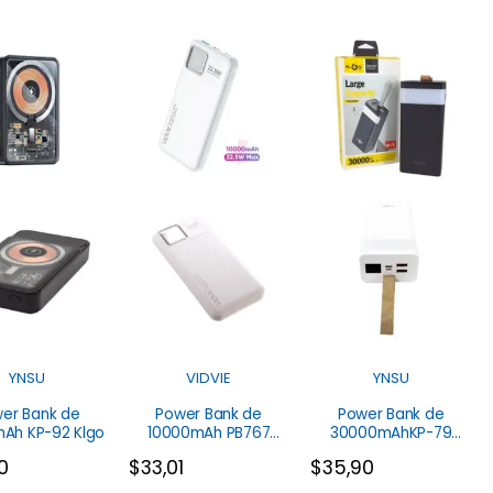
YNSU
VIDVIE
YNSU
er Bank de
Power Bank de
Power Bank de
Ah KP-92 Klgo
10000mAh PB767
30000mAhKP-79
Vidvie
KLGO
0
$
33,01
$
35,90