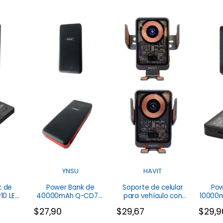
YNSU
HAVIT
k de
Power Bank de
Soporte de celular
Pow
10 LED
40000mAh Q-CD701
para vehículo con
10000m
Andowl
carga inalámbrica
$
27,90
$
29,67
$
29,9
W3033 Havit