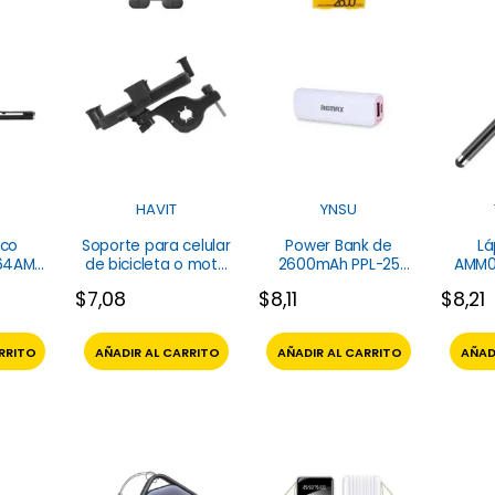
S
HAVIT
YNSU
ico
Soporte para celular
Power Bank de
Lá
64AM
de bicicleta o moto
2600mAh PPL-25
AMM0
ST7137 Havit
Remax
$
7,08
$
8,11
$
8,21
RRITO
AÑADIR AL CARRITO
AÑADIR AL CARRITO
AÑAD