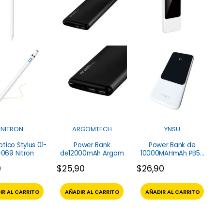
NITRON
ARGOMTECH
YNSU
ptico Stylus 01-
Power Bank
Power Bank de
069 Nitron
de12000mAh Argom
10000MAHmAh PB57
Ezra
0
$
25,90
$
26,90
IR AL CARRITO
AÑADIR AL CARRITO
AÑADIR AL CARRITO