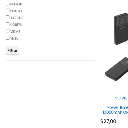
NITRON
PHILCO
TARGUS
UGREEN
VIDVIE
YNSU
Filtrar
VIDVIE
Power Ban
10000mAh QP
Vidvie
$
27,00