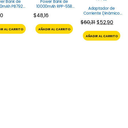
er Bank de
Power Bank de
00mAh PB792
10000mAh RPP-558
Adaptador de
Vidvie
Remax
Corriente Dinámico
90
$
48,16
de 40/60w
$
60,31
$
52,90
MGKN4AM/A Apple
IR AL CARRITO
AÑADIR AL CARRITO
AÑADIR AL CARRITO