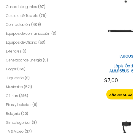
Casas Inteligentes
(97)
Celulares & Tablets
(75)
Computación
(409)
Equipos de comunicación
(3)
Equipos de Oficina
(53)
Exteriores
(1)
TARGU
Generador de Energía
(5)
Lápiz Ópt
Hogar
(165)
AMM165US-
Targus
Juguetería
(9)
$
7,00
Musicales
(521)
AÑADIR AL CA
Ofertas
(386)
Pilas y baterías
(6)
Relojería
(20)
Sin categorizar
(8)
TV & Video
(37)