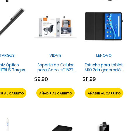
TARGUS
VIDVIE
LENOVO
piz Óptico
Soporte de Celular
Estuche para tablet
1TBUS Targus
para Carro HC1522
M10 2da generación
Vidvie
Lenovo
$
9,90
$
11,99
IR AL CARRITO
AÑADIR AL CARRITO
AÑADIR AL CARRITO