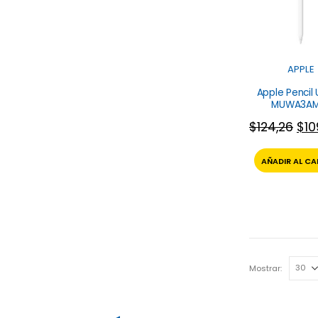
APPLE
Apple Pencil
MUWA3AM
$
124,26
$
10
AÑADIR AL CA
Mostrar: