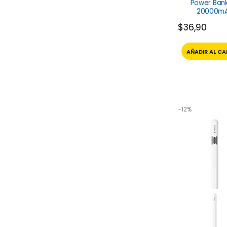
Power Ban
20000m
FLP8202CB P
$
36,90
AÑADIR AL CA
-12%