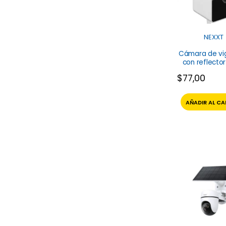
NEXXT
Cámara de vig
con reflecto
F410 Nex
$
77,00
AÑADIR AL CA