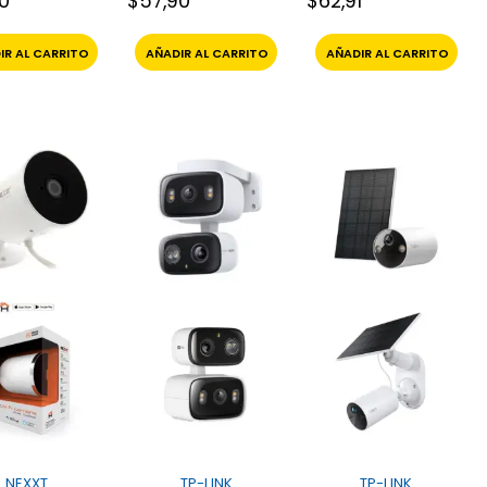
90
$
57,90
$
62,91
2Pak Nexxt
IR AL CARRITO
AÑADIR AL CARRITO
AÑADIR AL CARRITO
NEXXT
TP-LINK
TP-LINK