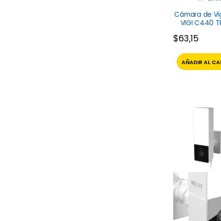
Cámara de Vig
VIGI C440 TP
$
63,15
AÑADIR AL CA