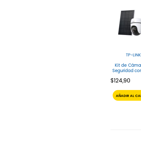
TP-LINK
Kit de Cáma
Seguridad co
Solar para Ex
$
124,90
Tapo C630 T
AÑADIR AL CA