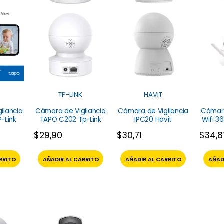
TP-LINK
HAVIT
ilancia
Cámara de Vigilancia
Cámara de Vigilancia
Cámara
-Link
TAPO C202 Tp-Link
IPC20 Havit
Wifi 3
$
29,90
$
30,71
$
34,8
RRITO
AÑADIR AL CARRITO
AÑADIR AL CARRITO
AÑAD