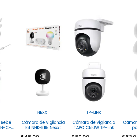
NEXXT
TP-LINK
a Bebé
Cámara de Vigilancia
Cámara de vigilancia
Cámara
Kit NHK-K119 Nexxt
TAPO C510W TP-Link
pa
xt
AHIM