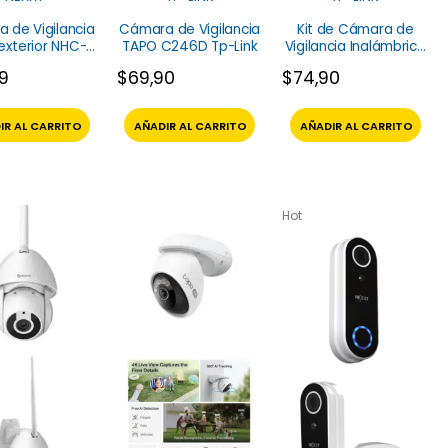
 de Vigilancia
Cámara de Vigilancia
Kit de Cámara de
exterior NHC-
TAPO C246D Tp-Link
Vigilancia Inalámbrica
610 Nexxt
Tapo C410 TP-Link
69
$
69,90
$
74,90
IR AL CARRITO
AÑADIR AL CARRITO
AÑADIR AL CARRITO
Hot