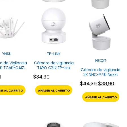
YNSU
TP-LINK
NEXXT
 de Vigilancia
Cámara de vigilancia
60 TC50-CA1Z2
TAPO C212 TP-Link
Cámara de vigilancia
Ynsu
2K NHC-P710 Nexxt
1
$
34,90
$
44,36
$
38,90
IR AL CARRITO
AÑADIR AL CARRITO
AÑADIR AL CARRITO