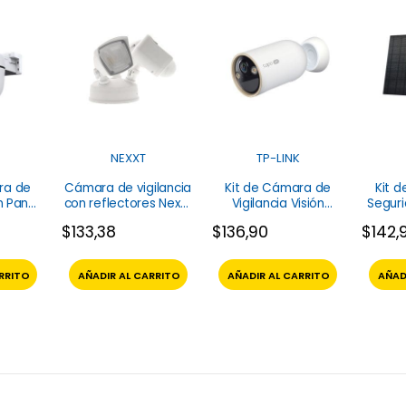
NEXXT
TP-LINK
ra de
Cámara de vigilancia
Kit de Cámara de
Kit 
n Panel
con reflectores Nexxt
Vigilancia Visión
Seguri
terior
NHC-F610
Nocturna Tapo C460
Solar
$
133,38
$
136,90
$
142,
P-Link
TP-Link
Tapo 
RRITO
AÑADIR AL CARRITO
AÑADIR AL CARRITO
AÑAD