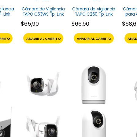
ilancia
Cámara de Vigilancia
Cámara de Vigilancia
Cámara
-Link
TAPO C53WS Tp-Link
TAPO C260 Tp-Link
para 
O
$
65,90
$
66,90
$
68,
RRITO
AÑADIR AL CARRITO
AÑADIR AL CARRITO
AÑAD