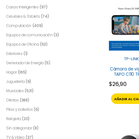
Casas Inteligentes
(97)
Celulares & Tablets
(74)
Computación
(409)
Equipos de comunicación
(3)
Equipos de Oficina
(53)
Exteriores
(1)
TP-LINK
Generador de Energía
(5)
Cámara de vig
Hogar
(165)
TAPO C110 TP
Juguetería
(9)
$
26,90
Musicales
(521)
AÑADIR AL CA
Ofertas
(388)
Pilas y baterías
(6)
Relojería
(20)
Sin categorizar
(8)
TV & Video
(37)