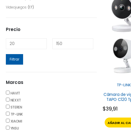
Videojuegos
(17)
Precio
Filtrar
Marcas
TP-LINK
HAVIT
Cámara de vig
TAPO C120 T
NEXXT
STEREN
$
39,91
TP-LINK
XIAOMI
AÑADIR AL CA
YNSU