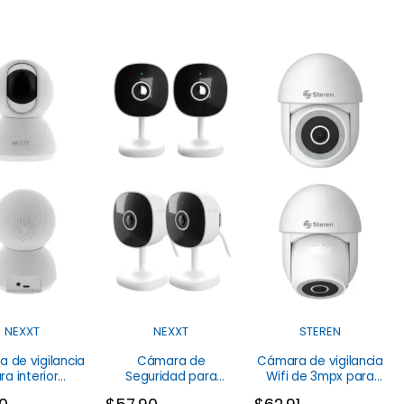
NEXXT
NEXXT
STEREN
 de vigilancia
Cámara de
Cámara de vigilancia
ra interior
Seguridad para
Wifi de 3mpx para
PFI4U2 Nexxt
interiores NHC-I710
exterior Steren