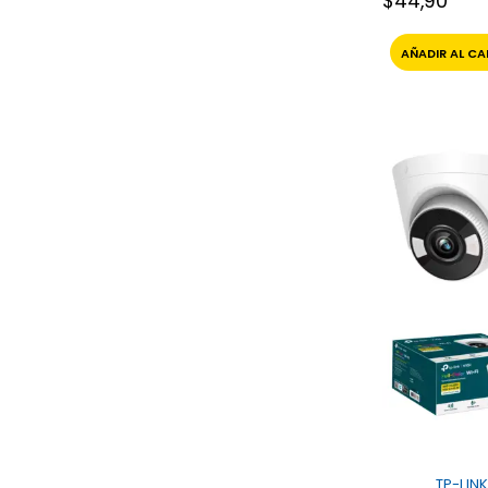
$
44,90
AÑADIR AL CA
TP-LINK