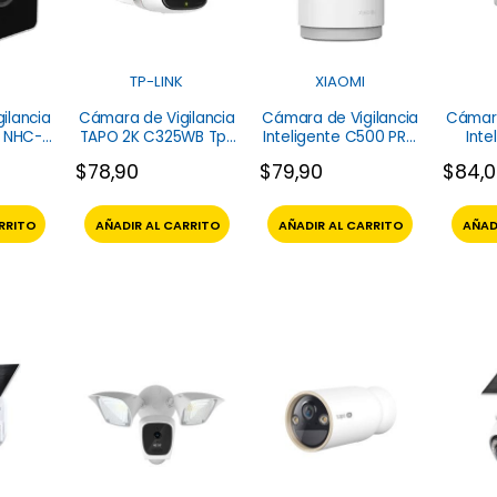
TP-LINK
XIAOMI
ilancia
Cámara de Vigilancia
Cámara de Vigilancia
Cámara
r NHC-
TAPO 2K C325WB Tp-
Inteligente C500 PRO
Inte
xt
Link
Xiaomi
exteri
$
78,90
$
79,90
$
84,
2
RRITO
AÑADIR AL CARRITO
AÑADIR AL CARRITO
AÑAD