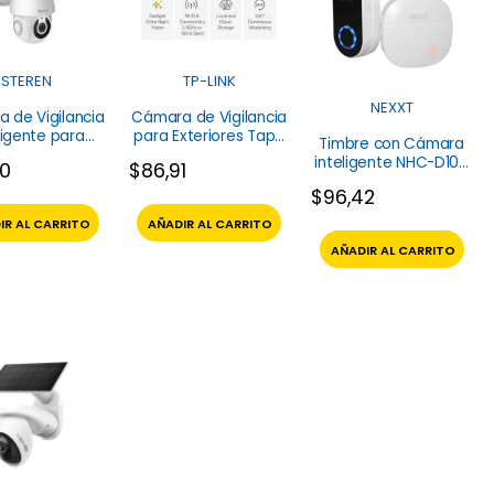
STEREN
TP-LINK
NEXXT
 de Vigilancia
Cámara de Vigilancia
ligente para
para Exteriores Tapo
Timbre con Cámara
or 3mpx CCTV-
C560WS TP-Link
inteligente NHC-D100
00
$
86,91
35 Steren
Nexxt
$
96,42
IR AL CARRITO
AÑADIR AL CARRITO
AÑADIR AL CARRITO