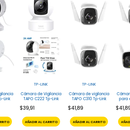
TP-LINK
TP-LINK
ilancia
Cámara de Vigilancia
Cámara de vigilancia
Cámara
p-Link
TAPO C222 Tp-Link
TAPO C310 Tp-Link
para 
C32
$
39,91
$
41,89
$
41,8
RRITO
AÑADIR AL CARRITO
AÑADIR AL CARRITO
AÑAD