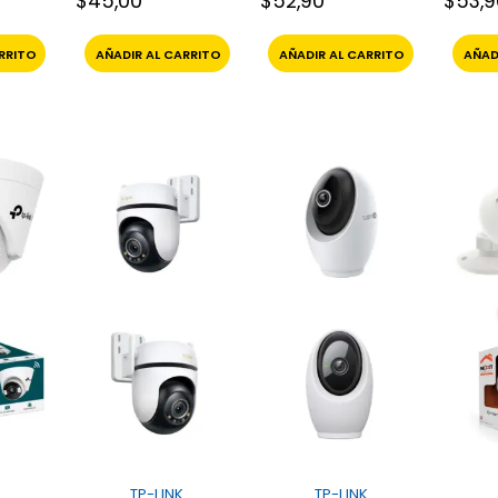
$
45,00
$
52,90
$
53,
RRITO
AÑADIR AL CARRITO
AÑADIR AL CARRITO
AÑAD
TP-LINK
TP-LINK