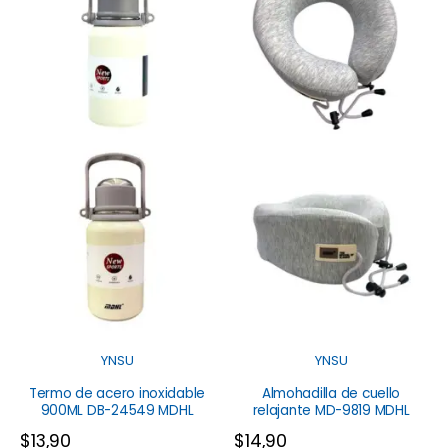
YNSU
YNSU
Termo de acero inoxidable
Almohadilla de cuello
900ML DB-24549 MDHL
relajante MD-9819 MDHL
$
13,90
$
14,90