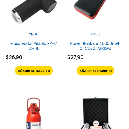
YNSU
YNSU
Masajeador Pistola XY-17
Power Bank de 40000mAh
DMHL
Q-CD701 Andowl
$
26,90
$
27,90
AÑADIR AL CARRITO
AÑADIR AL CARRITO