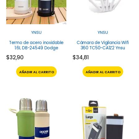
YNSU
YNSU
Termo de acero inoxidable
Cámara de Vigilancia Wifi
1.6L DB-24549 Dodge
360 TC50-CA1Z2 Ynsu
$
32,90
$
34,81
AÑADIR AL CARRITO
AÑADIR AL CARRITO