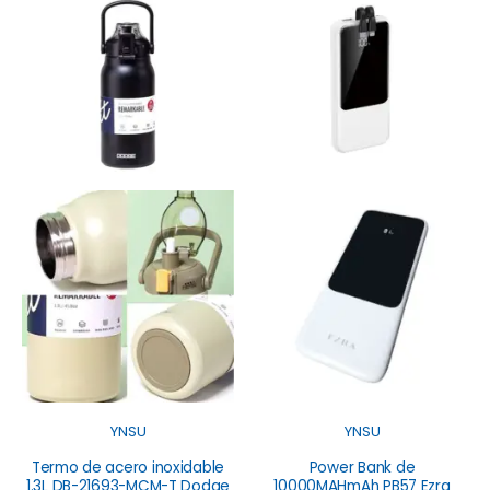
YNSU
YNSU
Termo de acero inoxidable
Power Bank de
1.3L DB-21693-MCM-T Dodge
10000MAHmAh PB57 Ezra