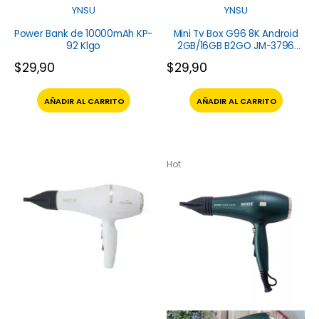
YNSU
YNSU
Power Bank de 10000mAh KP-
Mini Tv Box G96 8K Android
92 Klgo
2GB/16GB B2GO JM-3796
YNSU
$
29,90
$
29,90
AÑADIR AL CARRITO
AÑADIR AL CARRITO
Hot