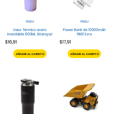
YNSU
YNSU
Vaso Térmico acero
Power Bank de 10000mAh
inoxidable 600ML Sitarayuri
PB61 Ezra
$
16,91
$
17,91
AÑADIR AL CARRITO
AÑADIR AL CARRITO