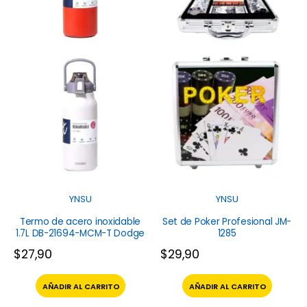
YNSU
YNSU
Termo de acero inoxidable
Set de Poker Profesional JM-
1.7L DB-21694-MCM-T Dodge
1285
$
27,90
$
29,90
AÑADIR AL CARRITO
AÑADIR AL CARRITO