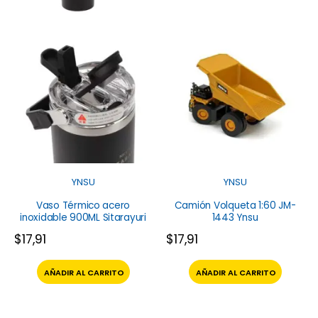
YNSU
YNSU
Vaso Térmico acero
Camión Volqueta 1:60 JM-
inoxidable 900ML Sitarayuri
1443 Ynsu
$
17,91
$
17,91
AÑADIR AL CARRITO
AÑADIR AL CARRITO