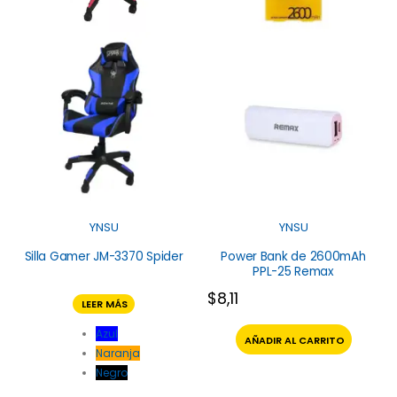
YNSU
YNSU
Silla Gamer JM-3370 Spider
Power Bank de 2600mAh
PPL-25 Remax
$
8,11
LEER MÁS
Azul
AÑADIR AL CARRITO
Naranja
Negro