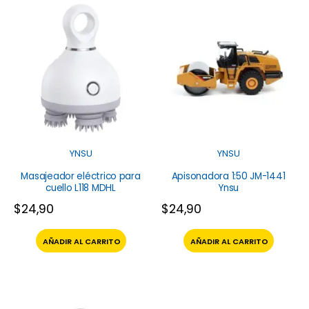
YNSU
YNSU
Masajeador eléctrico para
Apisonadora 1:50 JM-1441
cuello L118 MDHL
Ynsu
$
24,90
$
24,90
AÑADIR AL CARRITO
AÑADIR AL CARRITO