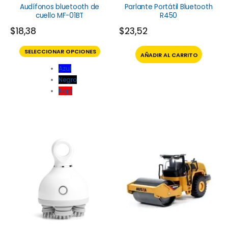
Audífonos bluetooth de
Parlante Portátil Bluetooth
cuello MF-01BT
R450
$
18,38
$
23,52
SELECCIONAR OPCIONES
AÑADIR AL CARRITO
Azul
Negro
Rojo