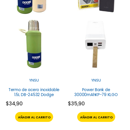
YNSU
YNSU
Termo de acero inoxidable
Power Bank de
1.5L DB-24532 Dodge
30000mAhKP-79 KLGO
$
34,90
$
35,90
AÑADIR AL CARRITO
AÑADIR AL CARRITO