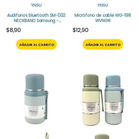
YNSU
YNSU
Audifonos bluetooth SM-002
Micrófono de cable WG-198
NECKBAND Samsung -
WVNGR
Generico
$
8,90
$
12,90
AÑADIR AL CARRITO
AÑADIR AL CARRITO