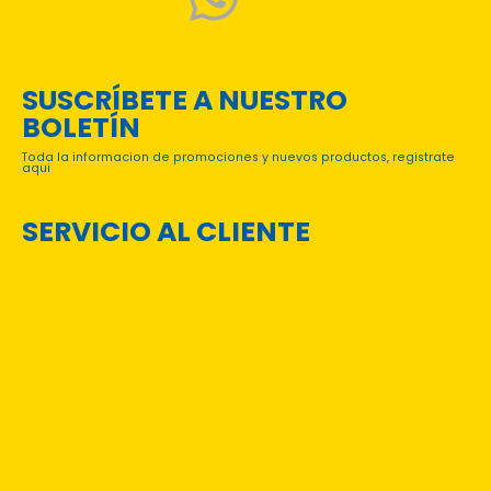
SUSCRÍBETE A NUESTRO
BOLETÍN
Toda la informacion de promociones y nuevos productos, registrate
aqui
SERVICIO AL CLIENTE
PREGUNTAS FRECUENTES
TÉRMINOS Y CONDICIONES
CONTACTO
CATÁLOGOS DIGITALES
CONVENIOS INSTITUCIONALES
Login
Mi Cuenta
Mis órdenes
Rastreo de Envíos