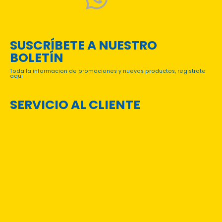
SUSCRÍBETE A NUESTRO
BOLETÍN
Toda la informacion de promociones y nuevos productos, registrate
aqui
SERVICIO AL CLIENTE
PREGUNTAS FRECUENTES
TÉRMINOS Y CONDICIONES
CONTACTO
CATÁLOGOS DIGITALES
CONVENIOS INSTITUCIONALES
Login
Mi Cuenta
Mis órdenes
Rastreo de Envíos