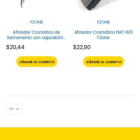
FZONE
FZONE
Afinador Cromático de
Afinador Cromático FMT-601
Instrumento con capodastro
FZone
FCT-80 FZone
$
20,44
$
22,90
AÑADIR AL CARRITO
AÑADIR AL CARRITO