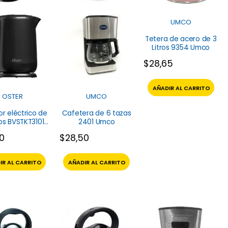
UMCO
Tetera de acero de 3
Litros 9354 Umco
$
28,65
AÑADIR AL CARRITO
OSTER
UMCO
or eléctrico de
Cafetera de 6 tazas
tros BVSTKT3101
2401 Umco
Oster
90
$
28,50
IR AL CARRITO
AÑADIR AL CARRITO