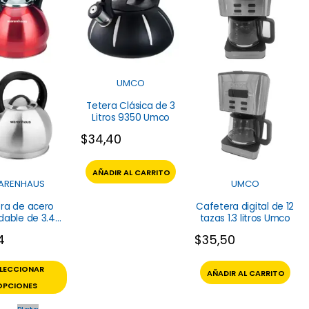
UMCO
Tetera Clásica de 3
Litros 9350 Umco
$
34,40
AÑADIR AL CARRITO
ARENHAUS
UMCO
ra de acero
Cafetera digital de 12
idable de 3.4
tazas 1.3 litros Umco
tros Aroma
4
$
35,50
arenhaus
ELECCIONAR
AÑADIR AL CARRITO
OPCIONES