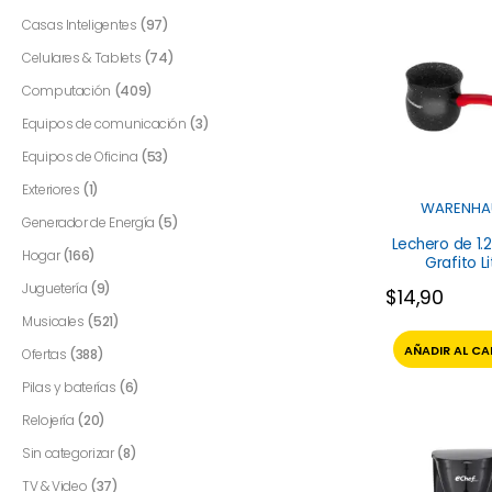
Casas Inteligentes
(97)
Celulares & Tablets
(74)
Computación
(409)
Equipos de comunicación
(3)
Equipos de Oficina
(53)
Exteriores
(1)
WARENHA
Generador de Energía
(5)
Lechero de 1.2
Hogar
(166)
Grafito L
Warenha
Juguetería
(9)
$
14,90
Musicales
(521)
AÑADIR AL CA
Ofertas
(388)
Pilas y baterías
(6)
Relojería
(20)
Sin categorizar
(8)
TV & Video
(37)