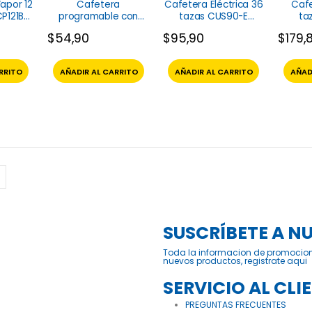
apor 12
Cafetera
Cafetera Eléctrica 36
Cafe
P121B-
programable con
tazas CUS90-E
ta
r
pantalla táctil de 12
Warenhaus
W
$
54,90
$
95,90
$
179,
tazas BVSTDC4403-
013 Oster
RRITO
AÑADIR AL CARRITO
AÑADIR AL CARRITO
AÑAD
SUSCRÍBETE A N
Toda la informacion de promocio
nuevos productos, registrate aqui
SERVICIO AL CLI
PREGUNTAS FRECUENTES