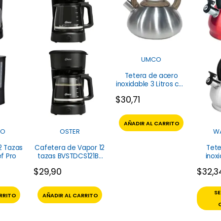
UMCO
Tetera de acero
inoxidable 3 Litros con
asa de madera 9351
$
30,71
Umco
AÑADIR AL CARRITO
RO
OSTER
W
2 Tazas
Cafetera de Vapor 12
Tete
f Pro
tazas BVSTDCS121B-
inox
013 Oster
Li
$
29,90
$
32,3
W
S
RRITO
AÑADIR AL CARRITO