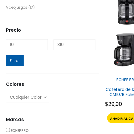
Videojuegos
(17)
Precio
Filtrar
ECHEF P
Colores
Cafetera de 1
CM107B Eche
$
29,90
AÑADIR AL CA
Marcas
ECHEF PRO