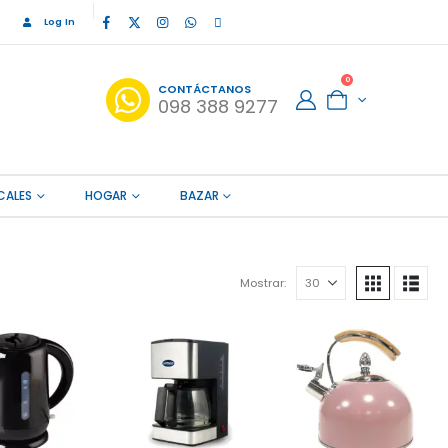
Log In
0
CONTÁCTANOS
098 388 9277
CALES
HOGAR
BAZAR
Mostrar: