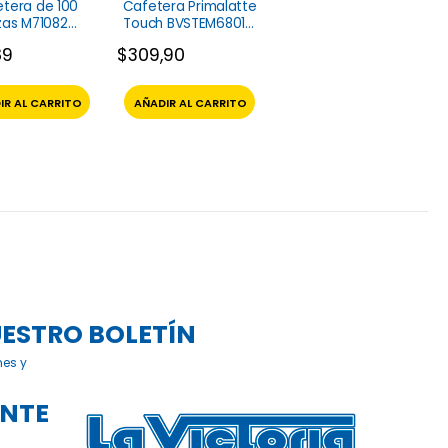
tera de 100
Cafetera Primalatte
zas M71082
Touch BVSTEM6801M
arenhaus
Oster
89
$
309,90
IR AL CARRITO
AÑADIR AL CARRITO
UESTRO BOLETÍN
nes y
ENTE