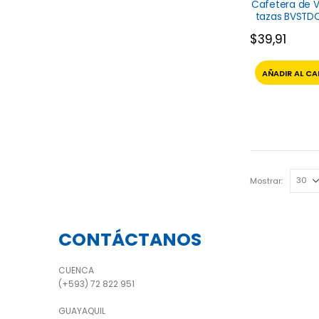
Cafetera de V
tazas BVSTDC
013 Oste
$
39,91
AÑADIR AL CA
Mostrar:
CONTÁCTANOS
CUENCA
(+593) 72 822 951
GUAYAQUIL