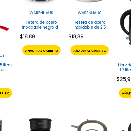
WARENHAUS
WARENHAUS
Tetera de acero
Tetera de acero
inoxidable negro de
inoxidable de 2.5
2.5 litros Aroma
Litros Aroma
$
18,89
$
18,89
Warenhaus
Warenhaus
AÑADIR AL CARRITO
AÑADIR AL CARRITO
US
5 litros
Hervid
ite
1.7 li
us
$
25,
RRITO
AÑAD