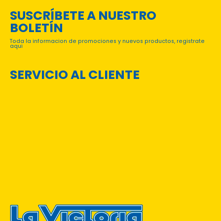
SUSCRÍBETE A NUESTRO
BOLETÍN
Toda la informacion de promociones y nuevos productos, registrate
aqui
SERVICIO AL CLIENTE
PREGUNTAS FRECUENTES
TÉRMINOS Y CONDICIONES
CONTACTO
CATÁLOGOS DIGITALES
CONVENIOS INSTITUCIONALES
Login
Mi Cuenta
Mis órdenes
Rastreo de Envíos