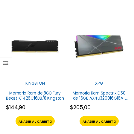
KINGSTON
XPG
Memoria Ram de 8GB Fury
Memoria Ram Spectrix D50
Beast KF426C16BB/8 Kingston
de 16GB AX4U320016G16A-
ST50 XPG
$
144,90
$
205,00
AÑADIR AL CARRITO
AÑADIR AL CARRITO