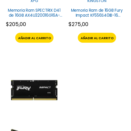
XPG
KINGSTON
Memoria Ram SPECTRIX D41
Memoria Ram de 16GB Fury
de 16GB AX4U320016G16A-
Impact KF556S40IB-16
ST41 XPG
Kingston
$
205,00
$
275,00
AÑADIR AL CARRITO
AÑADIR AL CARRITO