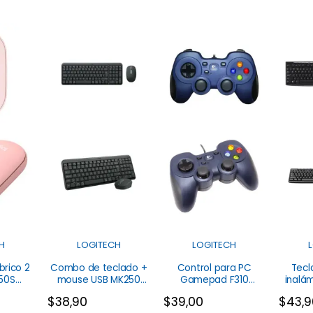
H
LOGITECH
LOGITECH
brico 2
Combo de teclado +
Control para PC
Tecl
50S
mouse USB MK250
Gamepad F310
inalá
h
Logitech
Logitech
$
38,90
$
39,00
$
43,