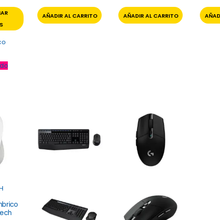
NAR
AÑADIR AL CARRITO
AÑADIR AL CARRITO
AÑAD
S
co
do
H
mbrico
tech