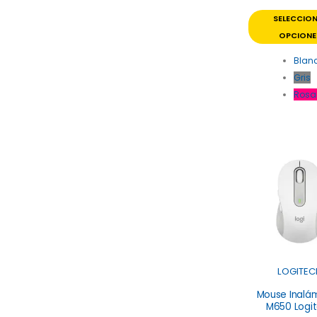
SELECCIO
OPCIONE
Blan
Gris
Rosa
LOGITEC
Mouse Inalá
M650 Logi