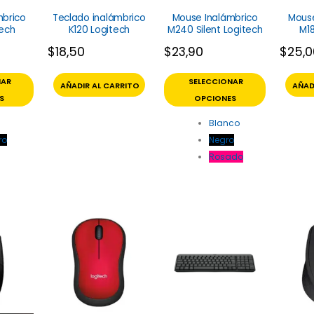
mbrico
Teclado inalámbrico
Mouse Inalámbrico
Mouse
tech
K120 Logitech
M240 Silent Logitech
M1
$
18,50
$
23,90
$
25,
NAR
SELECCIONAR
AÑADIR AL CARRITO
AÑAD
S
OPCIONES
Blanco
ro
Negro
Rosado