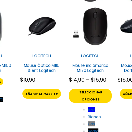
H
LOGITECH
LOGITECH
o M100
Mouse Óptico M110
Mouse inalámbrico
Mouse
h
Silent Logitech
M170 Logitech
Dark
$
10,90
$
14,90
–
$
15,90
$
15,0
S
SELECCIONAR
AÑADIR AL CARRITO
AÑAD
ro
OPCIONES
Azul
Blanco
Gris
Negro