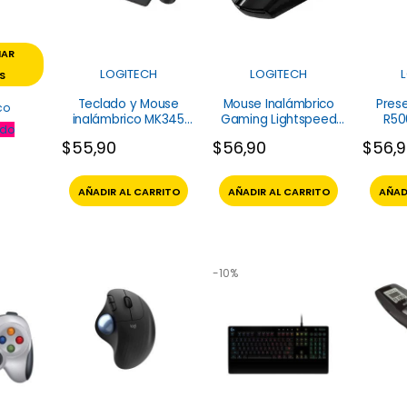
NAR
LOGITECH
LOGITECH
S
Teclado y Mouse
Mouse Inalámbrico
Pres
co
inalámbrico MK345
Gaming Lightspeed
R50
do
Logitech
G305 Logitech
$
55,90
$
56,90
$
56,
AÑADIR AL CARRITO
AÑADIR AL CARRITO
AÑAD
-10%