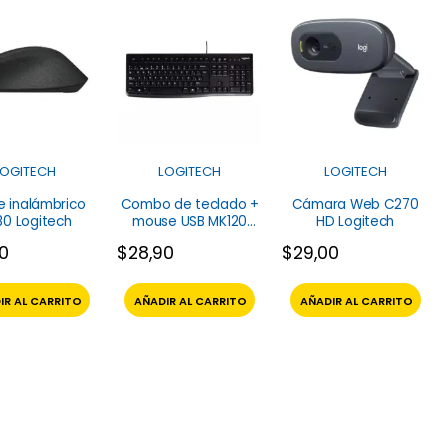
LOGITECH
LOGITECH
LOGITECH
 inalámbrico
Combo de teclado +
Cámara Web C270
0 Logitech
mouse USB MK120
HD Logitech
Logitech
50
$
28,90
$
29,00
IR AL CARRITO
AÑADIR AL CARRITO
AÑADIR AL CARRITO