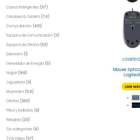
Casas Inteligentes
(97)
Celulares & Tablets
(74)
Computación
(410)
Equipos de comunicación
(3)
Equipos de Oficina
(53)
Exteriores
(1)
LOGITEC
Generador de Energía
(5)
Mouse óptic
Hogar
(166)
Logitec
Juguetería
(9)
LEER MÁ
Musicales
(521)
Gris
Ofertas
(389)
Neg
Pilas y baterías
(6)
Relojería
(20)
Sin categorizar
(8)
TV & Video
(37)