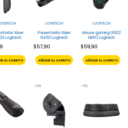
LOGITECH
LOGITECH
LOGITECH
entador láser
Presentador láser
Mouse gaming G502
0S Logitech
R400 Logitech
HERO Logitech
99
$
57,90
$
59,90
IR AL CARRITO
AÑADIR AL CARRITO
AÑADIR AL CARRITO
-12%
-11%