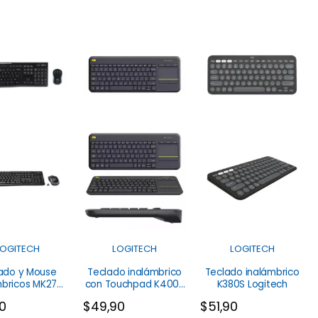
LOGITECH
LOGITECH
LOGITECH
ado y Mouse
Teclado inalámbrico
Teclado inalámbrico
mbricos MK270
con Touchpad K400R
K380S Logitech
Logitech
Logitech
90
$
49,90
$
51,90