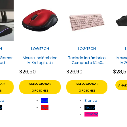
H
LOGITECH
LOGITECH
 Gamer
Mouse inalámbrico
Teclado Inalámbrico
Mouse
tech
M185 Logitech
Compacto K250
M28
Logitech
$
26,50
$
26,90
$
28,
NAR
SELECCIONAR
SELECCIONAR
AÑAD
S
OPCIONES
OPCIONES
co
Azul
Blanco
o
Rojo
Negro
Rosado