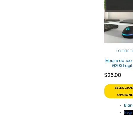
LOGITEC
Mouse óptico
G203 Logi
$
26,00
SELECCIO
OPCIONE
Blan
Negr