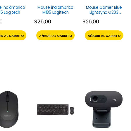
 inalámbrico
Mouse inalámbrico
Mouse Gamer Blue
85 Logitech
M185 Logitech
Lightsync G203
Logitech
00
$
25,00
$
26,00
IR AL CARRITO
AÑADIR AL CARRITO
AÑADIR AL CARRITO