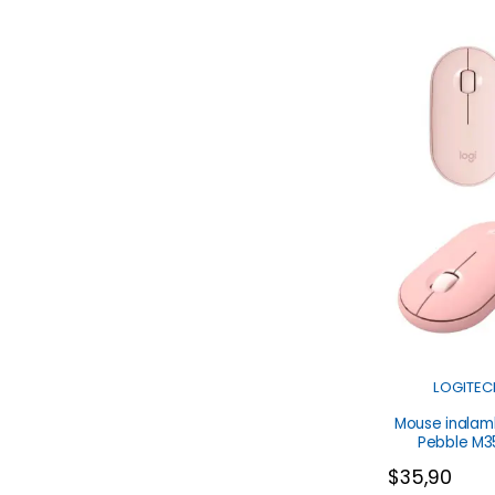
LOGITEC
Mouse inalam
Pebble M3
Logitec
$
35,90