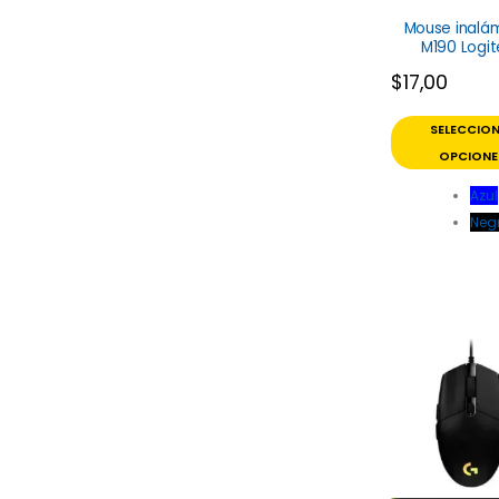
Mouse inalá
M190 Logi
$
17,00
SELECCIO
OPCIONE
Azul
Neg