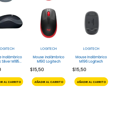
LOGITECH
LOGITECH
LOGITECH
 Inalámbrico
Mouse inalámbrico
Mouse Inalámbrico
 Silver M185
M190 Logitech
M196 Logitech
Logitech
0
$
15,50
$
15,50
IR AL CARRITO
AÑADIR AL CARRITO
AÑADIR AL CARRITO