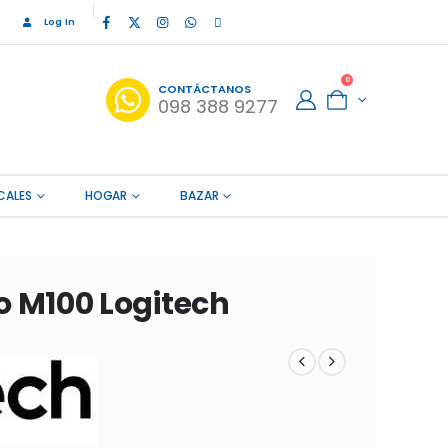
Log In
0
CONTÁCTANOS
098 388 9277
CALES
HOGAR
BAZAR
o M100 Logitech