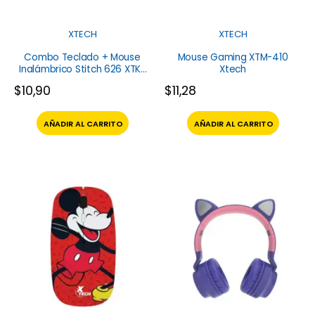
XTECH
XTECH
Combo Teclado + Mouse
Mouse Gaming XTM-410
Inalámbrico Stitch 626 XTK-
Xtech
D312ST Xtech
$
10,90
$
11,28
AÑADIR AL CARRITO
AÑADIR AL CARRITO