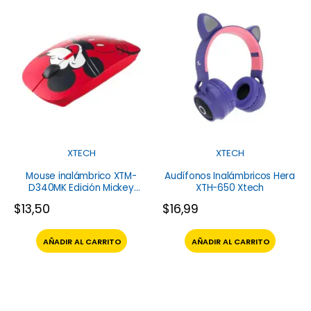
XTECH
XTECH
Mouse inalámbrico XTM-
Audífonos Inalámbricos Hera
D340MK Edición Mickey
XTH-650 Xtech
Mouse XTech
$
13,50
$
16,99
AÑADIR AL CARRITO
AÑADIR AL CARRITO