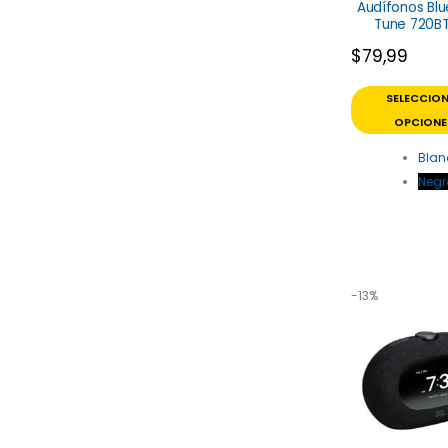
Audífonos Bl
Tune 720BT
$
79,99
SELECCIO
OPCIONE
Blan
Negr
-13%