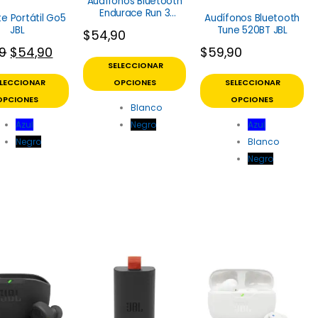
Audífonos Bluetooth
Endurace Run 3
te Portátil Go5
Audífonos Bluetooth
Wireless JBL
JBL
Tune 520BT JBL
$
54,90
59
$
54,90
$
59,90
SELECCIONAR
ELECCIONAR
OPCIONES
SELECCIONAR
OPCIONES
OPCIONES
Blanco
Azul
Negro
Azul
Negro
Blanco
Negro