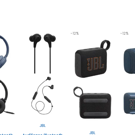
-12%
-12%
JBL
JBL