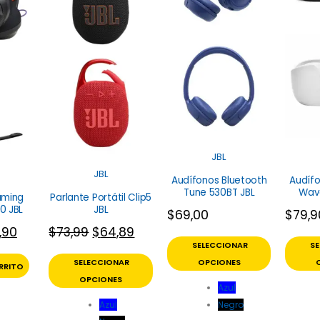
JBL
JBL
Audífonos Bluetooth
Audífo
Tune 530BT JBL
Wave
aming
Parlante Portátil Clip5
0 JBL
JBL
$
69,00
$
79,9
,90
$
73,99
$
64,89
SELECCIONAR
S
SELECCIONAR
OPCIONES
RRITO
OPCIONES
Azul
Azul
Negro