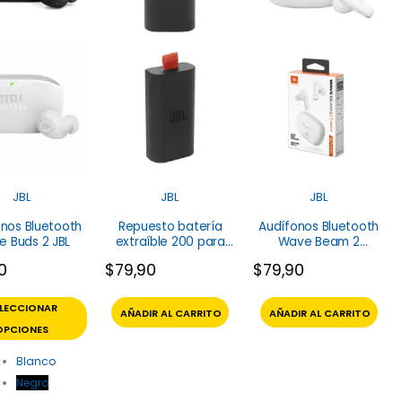
JBL
JBL
JBL
nos Bluetooth
Repuesto batería
Audífonos Bluetooth
 Buds 2 JBL
extraíble 200 para
Wave Beam 2
parlante JBL
Earbuds JBL
0
$
79,90
$
79,90
ELECCIONAR
AÑADIR AL CARRITO
AÑADIR AL CARRITO
OPCIONES
Blanco
Negro