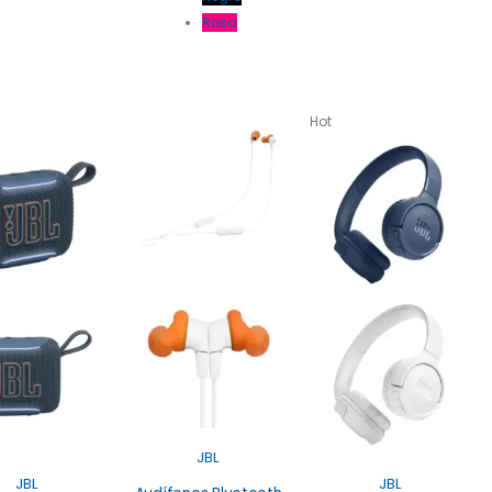
Rosa
Hot
JBL
JBL
JBL