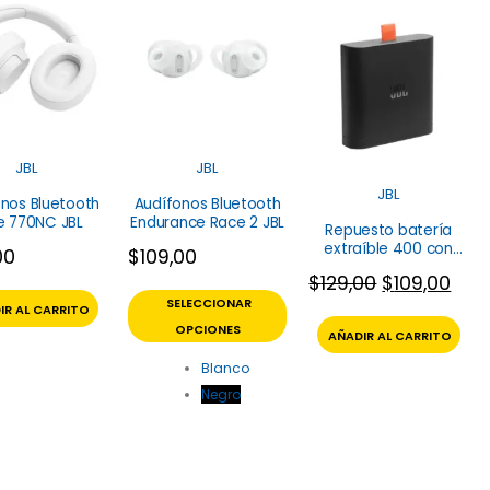
JBL
JBL
JBL
nos Bluetooth
Audífonos Bluetooth
e 770NC JBL
Endurance Race 2 JBL
Repuesto batería
extraíble 400 con
00
$
109,00
estuche para
$
129,00
$
109,00
parlante JBL
SELECCIONAR
IR AL CARRITO
OPCIONES
AÑADIR AL CARRITO
Blanco
Negro