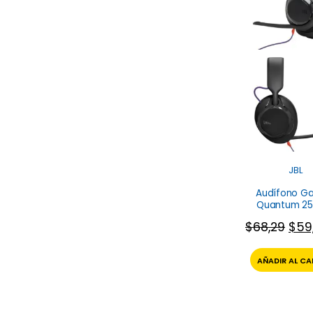
JBL
Audífono G
Quantum 25
$
68,29
$
59
AÑADIR AL CA