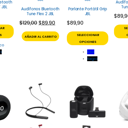
uetooth
Audífo
 JBL
Tun
Audífonos Bluetooth
Parlante Portátil Grip
Tune Flex 2 JBL
JBL
$
89,
$
129,00
$
89,90
$
89,90
NAR
S
S
SELECCIONAR
AÑADIR AL CARRITO
OPCIONES
co
o
Azul
Negro