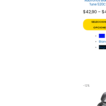
Audífonos Bl
Tune 520C
$
42,90
–
$
SELECCIO
OPCIONE
Azul
Blan
Negr
-12%