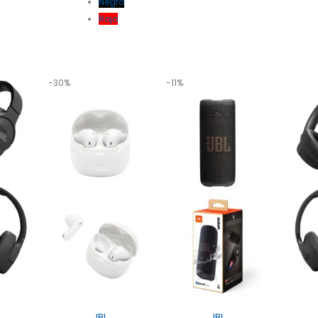
Negro
Rojo
-30%
-11%
JBL
JBL