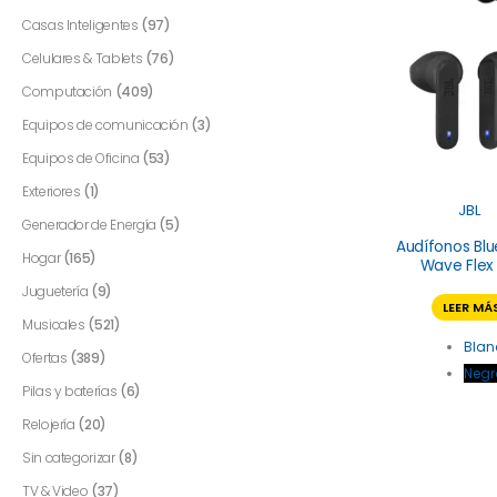
Casas Inteligentes
(97)
Celulares & Tablets
(76)
Computación
(409)
Equipos de comunicación
(3)
Equipos de Oficina
(53)
Exteriores
(1)
JBL
Generador de Energía
(5)
Audífonos Bl
Hogar
(165)
Wave Flex
Juguetería
(9)
LEER MÁ
Musicales
(521)
Blan
Ofertas
(389)
Negr
Pilas y baterías
(6)
Relojería
(20)
Sin categorizar
(8)
TV & Video
(37)