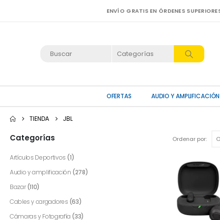
ENVÍO GRATIS EN ÓRDENES SUPERIORE
OFERTAS
AUDIO Y AMPLIFICACIÓN
TIENDA
JBL
Categorías
Ordenar por:
Artículos Deportivos
(1)
Audio y amplificación
(278)
Bazar
(110)
Cables y cargadores
(63)
Cámaras y Fotografía
(33)