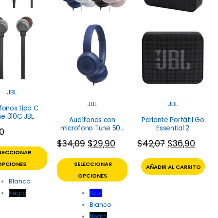
JBL
JBL
JBL
fonos tipo C
e 310C JBL
Audífonos con
Parlante Portátil Go
microfono Tune 500
Essential 2
90
JBL
$
34,09
$
29,90
$
42,07
$
36,90
ELECCIONAR
OPCIONES
SELECCIONAR
AÑADIR AL CARRITO
OPCIONES
Blanco
Negro
Azul
Blanco
Negro