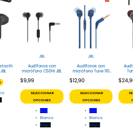
JBL
JBL
uetooth
Audífonos con
Audífonos con
Audí
 JBL
micrófono C50HI JBL
micrófono Tune 110
Tun
JBL
$
9,99
$
12,90
$
24,
S
co
SELECCIONAR
SELECCIONAR
S
o
OPCIONES
OPCIONES
Azul
Azul
Blanco
Blanco
Negro
Negro