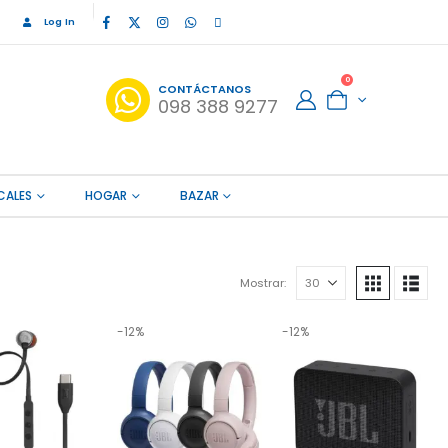
Log In
0
CONTÁCTANOS
098 388 9277
CALES
HOGAR
BAZAR
Mostrar:
-12%
-12%