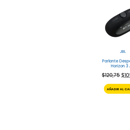
JBL
Parlante Desp
Horizon 3 
$
120,75
$
10
AÑADIR AL CA