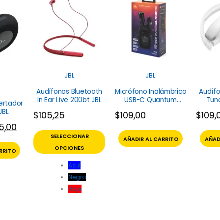
JBL
JBL
Audífonos Bluetooth
Micrófono Inalámbrico
Audífo
In Ear Live 200bt JBL
USB-C Quantum
Tun
ertador
Stream Wireless JBL
JBL
$
105,25
$
109,00
$
109,
5,00
SELECCIONAR
AÑADIR AL CARRITO
AÑAD
OPCIONES
RRITO
Azul
Negro
Rojo