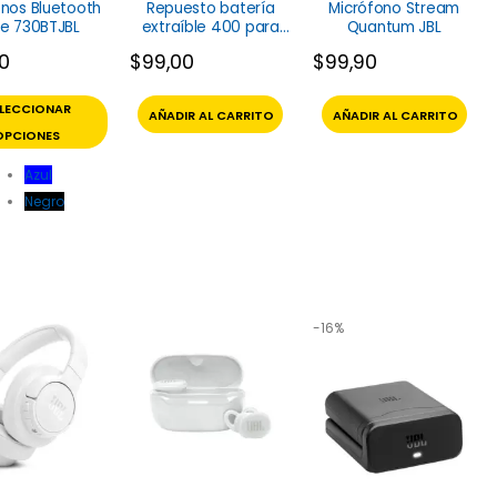
nos Bluetooth
Repuesto batería
Micrófono Stream
e 730BTJBL
extraíble 400 para
Quantum JBL
parlante JBL
90
$
99,00
$
99,90
ELECCIONAR
AÑADIR AL CARRITO
AÑADIR AL CARRITO
OPCIONES
Azul
Negro
-16%