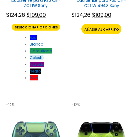
DualSense para PS5 CIF-
DualSense para PS5 CIF-
ZCT1W Sony
ZCT1W 9942 Sony
$
124,26
$
109,00
$
124,26
$
109,00
SELECCIONAR OPCIONES
AÑADIR AL CARRITO
Azul
Blanco
Camuflado
Celeste
Morado
Negro
Rojo
-12%
-12%