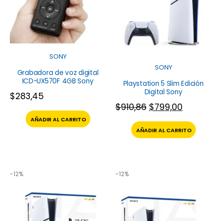
SONY
SONY
Grabadora de voz digital
ICD-UX570F 4GB Sony
Playstation 5 Slim Edición
Digital Sony
$
283,45
$
910,86
$
799,00
AÑADIR AL CARRITO
AÑADIR AL CARRITO
-12%
-12%