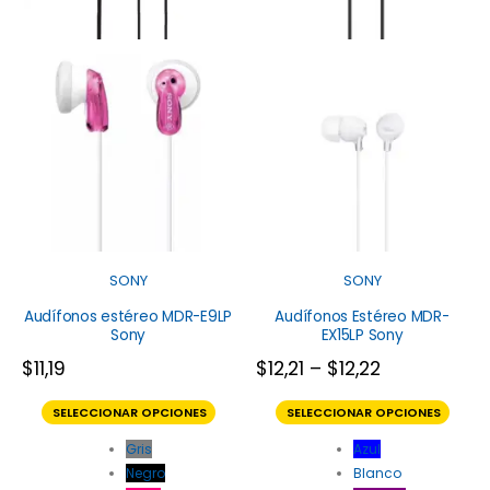
SONY
SONY
Audífonos estéreo MDR-E9LP
Audífonos Estéreo MDR-
Sony
EX15LP Sony
$
11,19
$
12,21
–
$
12,22
SELECCIONAR OPCIONES
SELECCIONAR OPCIONES
Gris
Azul
Negro
Blanco