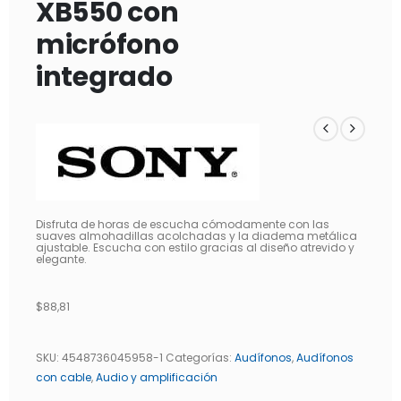
XB550 con
micrófono
integrado
Disfruta de horas de escucha cómodamente con las
suaves almohadillas acolchadas y la diadema metálica
ajustable. Escucha con estilo gracias al diseño atrevido y
elegante.
$
88,81
SKU:
4548736045958-1
Categorías:
Audífonos
,
Audífonos
con cable
,
Audio y amplificación