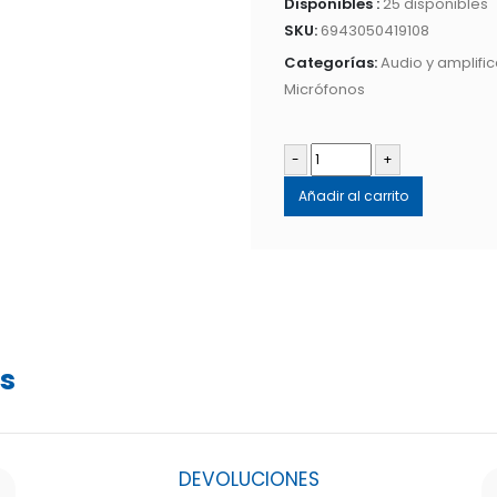
Disponibles :
25 disponibles
SKU:
6943050419108
Categorías:
Audio y amplifi
Micrófonos
-
+
Añadir al carrito
os
DEVOLUCIONES