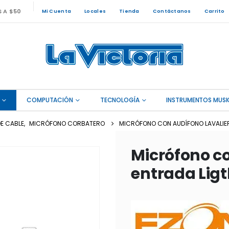
S A $50
Mi Cuenta
Locales
Tienda
Contáctanos
Carrito
COMPUTACIÓN
TECNOLOGÍA
INSTRUMENTOS MUSI
E CABLE
,
MICRÓFONO CORBATERO
MICRÓFONO CON AUDÍFONO LAVALIER
Micrófono co
entrada Lig