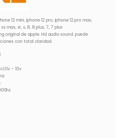
hone 12 mini, iphone 12 pro, iphone 12 pro max,
, xs max, xr, x, 8, 8 plus, 7, 7 plus
ng original de apple. Hd audio sound.
puede
iones con total claridad.
l
c1.0v – 10v
ma
b
000hz