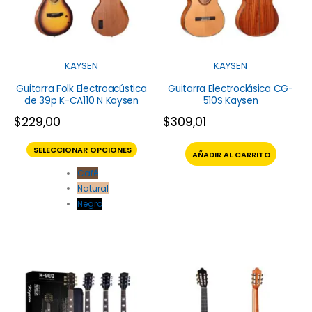
KAYSEN
KAYSEN
Guitarra Folk Electroacústica
Guitarra Electroclásica CG-
de 39p K-CA110 N Kaysen
510S Kaysen
$
229,00
$
309,01
SELECCIONAR OPCIONES
AÑADIR AL CARRITO
Café
Natural
Negro