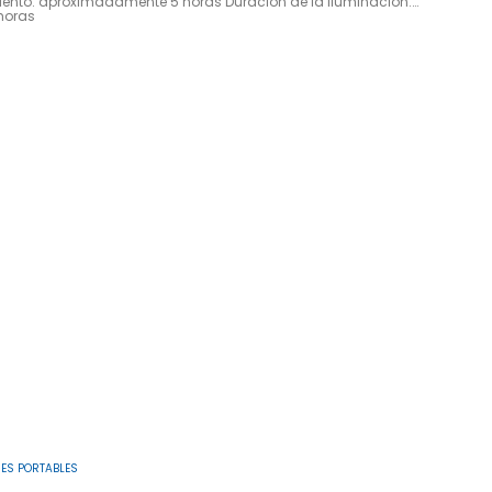
ento: aproximadamente 5 horas Duración de la iluminación:
horas
ES PORTABLES