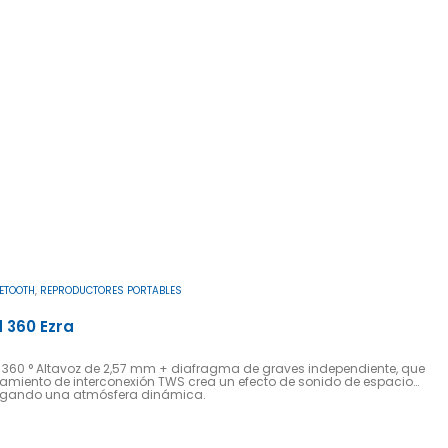
ETOOTH
,
REPRODUCTORES PORTABLES
 360 Ezra
 360 ​​° Altavoz de 2,57 mm + diafragma de graves independiente, que
ejamiento de interconexión TWS crea un efecto de sonido de espacio
gregando una atmósfera dinámica.