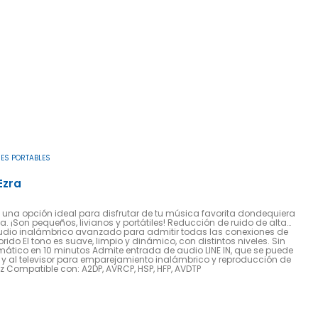
ES PORTABLES
Ezra
una opción ideal para disfrutar de tu música favorita dondequiera
s, livianos y portátiles! Reducción de ruido de alta
audio inalámbrico avanzado para admitir todas las conexiones de
rido El tono es suave, limpio y dinámico, con distintos niveles. Sin
ico en 10 minutos Admite entrada de audio LINE IN, que se puede
 y al televisor para emparejamiento inalámbrico y reproducción de
z Compatible con: A2DP, AVRCP, HSP, HFP, AVDTP