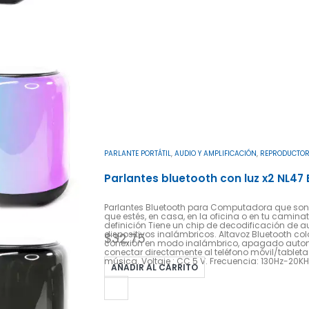
PARLANTE PORTÁTIL
,
AUDIO Y AMPLIFICACIÓN
,
REPRODUCTOR
Parlantes bluetooth con luz x2 NL47 
Parlantes Bluetooth para Computadora que son 
que estés, en casa, en la oficina o en tu caminata. ¡Son pequeño
definición Tiene un chip de decodificación de 
dispositivos inalámbricos. Altavoz Bluetooth colo
$
32,75
conexión en modo inalámbrico, apagado automát
conectar directamente al teléfono móvil/tableta
música. Voltaje : CC 5 V. Frecuencia: 130Hz-20KH
AÑADIR AL CARRITO