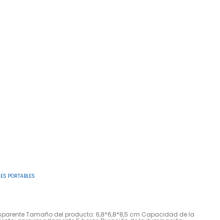
ES PORTABLES
ransparente Tamaño del producto: 6,8*6,8*8,5 cm Capacidad de la