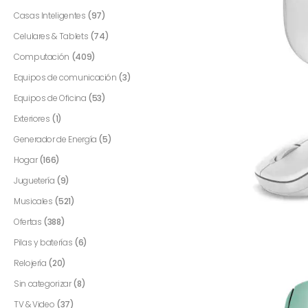
Casas Inteligentes
(97)
Celulares & Tablets
(74)
Computación
(409)
Equipos de comunicación
(3)
Equipos de Oficina
(53)
Exteriores
(1)
Generador de Energía
(5)
Hogar
(166)
Juguetería
(9)
Musicales
(521)
Ofertas
(388)
Pilas y baterías
(6)
Relojería
(20)
Sin categorizar
(8)
TV & Video
(37)