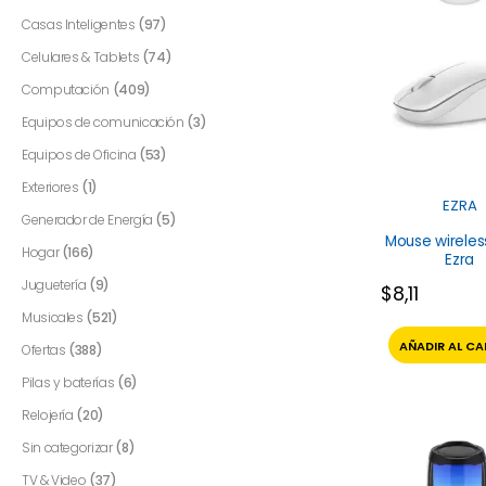
Casas Inteligentes
(97)
Celulares & Tablets
(74)
Computación
(409)
Equipos de comunicación
(3)
Equipos de Oficina
(53)
Exteriores
(1)
EZRA
Generador de Energía
(5)
Mouse wirele
Hogar
(166)
Ezra
Juguetería
(9)
$
8,11
Musicales
(521)
AÑADIR AL CA
Ofertas
(388)
Pilas y baterías
(6)
Relojería
(20)
Sin categorizar
(8)
TV & Video
(37)