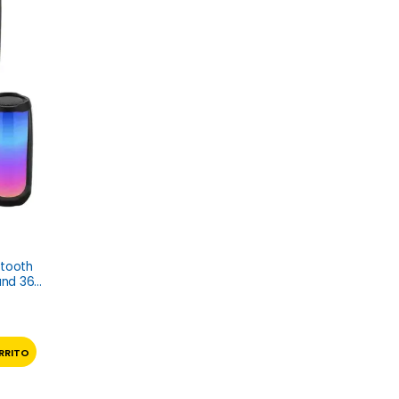
etooth
und 360
RRITO