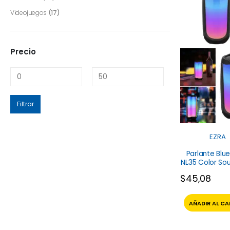
Videojuegos
(17)
Precio
Filtrar
EZRA
Parlante Blu
NL35 Color So
Ezra
$
45,08
AÑADIR AL CA