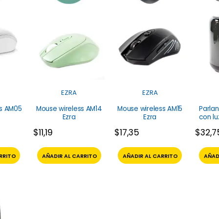
EZRA
EZRA
ss AM05
Mouse wireless AM14
Mouse wireless AM15
Parla
Ezra
Ezra
con lu
$
11,19
$
17,35
$
32,7
RRITO
AÑADIR AL CARRITO
AÑADIR AL CARRITO
AÑAD