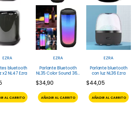
EZRA
EZRA
EZRA
ntes bluetooth
Parlante Bluetooth
Parlante bluetooth
z x2 NL47 Ezra
NL35 Color Sound 360
con luz NL36 Ezra
Ezra
5
$
34,90
$
44,05
IR AL CARRITO
AÑADIR AL CARRITO
AÑADIR AL CARRITO