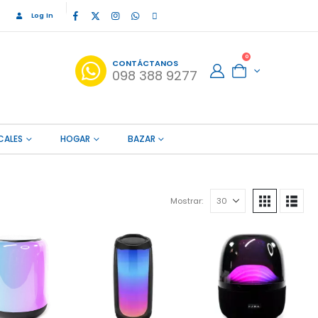
Log In
0
CONTÁCTANOS
098 388 9277
CALES
HOGAR
BAZAR
Mostrar: