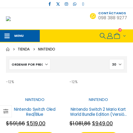
CONTÁCTANOS
098 388 9277
0
MENU
TIENDA
NINTENDO
-12%
-12%
NINTENDO
NINTENDO
Nintendo Switch Oled
Nintendo Switch 2 Mario Kart
Red/Blue
World Bundle Edition (Versión
US)
$
591,66
$
519,00
$
1.081,86
$
949,00