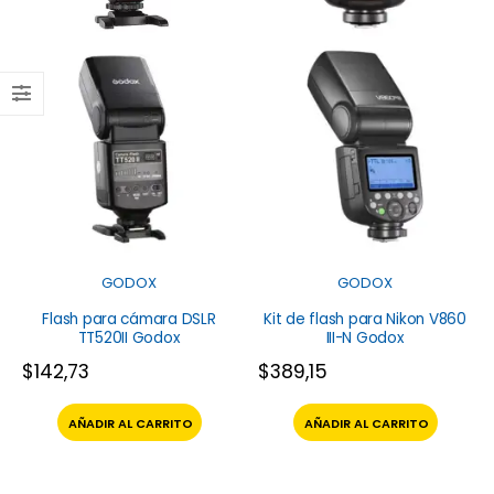
GODOX
GODOX
Flash para cámara DSLR
Kit de flash para Nikon V860
TT520II Godox
III-N Godox
$
142,73
$
389,15
AÑADIR AL CARRITO
AÑADIR AL CARRITO