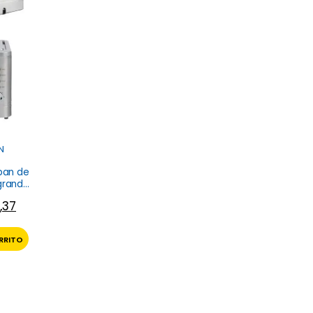
N
pan de
grandes
hefman
,37
RRITO