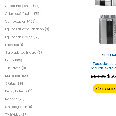
Casas Inteligentes
(97)
Celulares & Tablets
(75)
Computación
(409)
Equipos de comunicación
(3)
Equipos de Oficina
(53)
Exteriores
(1)
Generador de Energía
(5)
CHEFMA
Hogar
(165)
Tostador de 
ranuras extra 
Juguetería
(9)
RJ31-SS-V2 C
$
64,26
$
56
Musicales
(521)
Ofertas
(389)
AÑADIR AL CA
Pilas y baterías
(6)
Relojería
(20)
Sin categorizar
(8)
TV & Video
(37)