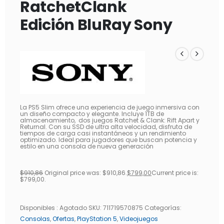
RatchetClank
Edición BluRay Sony
La PS5 Slim ofrece una experiencia de juego inmersiva con
un diseño compacto y elegante. Incluye 1TB de
almacenamiento, dos juegos Ratchet & Clank: Rift Apart y
Returnal. Con su SSD de ultra alta velocidad, disfruta de
tiempos de carga casi instantáneos y un rendimiento
optimizado. Ideal para jugadores que buscan potencia y
estilo en una consola de nueva generación
$
910,86
Original price was: $910,86.
$
799,00
Current price is:
$799,00.
Disponibles :
Agotado
SKU:
711719570875
Categorías:
Consolas
,
Ofertas
,
PlayStation 5
,
Videojuegos