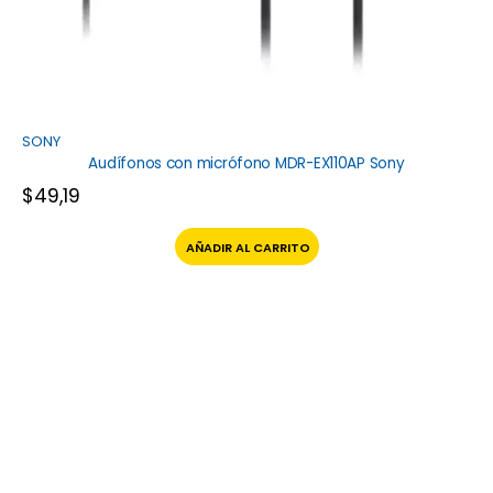
SONY
Audífonos con micrófono MDR-EX110AP Sony
$
49,19
AÑADIR AL CARRITO