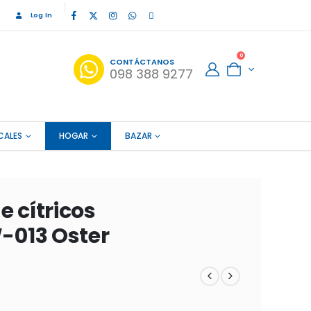
Log In
0
CONTÁCTANOS
098 388 9277
CALES
HOGAR
BAZAR
e cítricos
-013 Oster