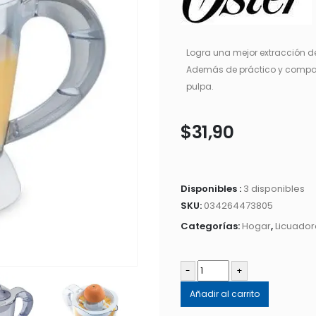
Logra una mejor extracción de
Además de práctico y compact
pulpa.
$
31,90
Disponibles :
3 disponibles
SKU:
034264473805
Categorías:
Hogar
,
Licuador
-
+
Añadir al carrito