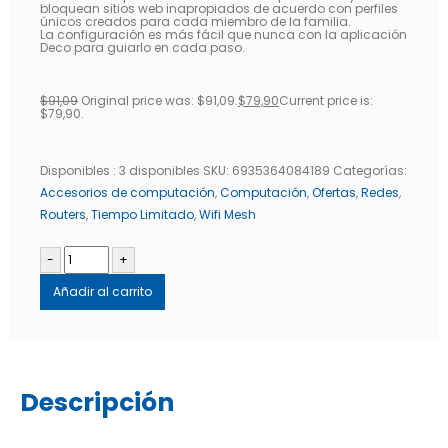
bloquean sitios web inapropiados de acuerdo con perfiles
únicos creados para cada miembro de la familia.
La configuración es más fácil que nunca con la aplicación
Deco para guiarlo en cada paso.
$
91,09
Original price was: $91,09.
$
79,90
Current price is:
$79,90.
Disponibles :
3 disponibles
SKU:
6935364084189
Categorías:
Accesorios de computación
,
Computación
,
Ofertas
,
Redes
,
Routers
,
Tiempo Limitado
,
Wifi Mesh
-
+
Añadir al carrito
Descripción