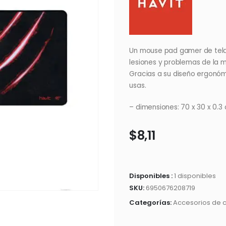
Un mouse pad gamer de tela 
lesiones y problemas de la 
Gracias a su diseño ergonó
usas.
– dimensiones: 70 x 30 x 0.3
$
8,11
Disponibles :
1 disponibles
SKU:
6950676208719
Categorías:
Accesorios de 