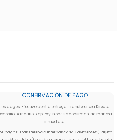
CONFIRMACIÓN DE PAGO
Los pagos: Efectivo contra entrega, Transferencia Directa,
Depósito Bancario, App PayPhone se confirman de manera
inmediata.
os pagos: Transferencia Interbancaria, Paymentez (Tarjeta
e crédito o débito) pueden demorar hasta 24 horas hábiles