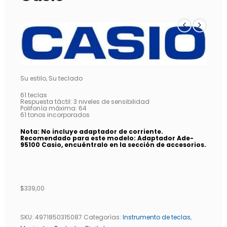
Su estilo, Su teclado
61 teclas
Respuesta táctil: 3 niveles de sensibilidad
Polifonía máxima: 64
61 tonos incorporados
Nota: No incluye adaptador de corriente.
Recomendado para este modelo: Adaptador Ade-
95100 Casio, encuéntralo en la sección de accesorios.
$
339,00
SKU:
4971850315087
Categorías:
Instrumento de teclas
,