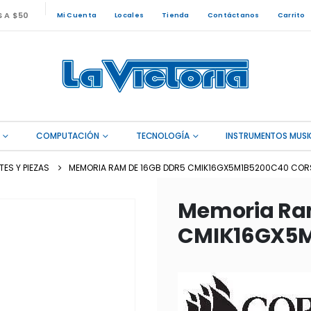
S A $50
Mi Cuenta
Locales
Tienda
Contáctanos
Carrito
COMPUTACIÓN
TECNOLOGÍA
INSTRUMENTOS MUSI
ES Y PIEZAS
MEMORIA RAM DE 16GB DDR5 CMIK16GX5M1B5200C40 COR
Memoria Ra
CMIK16GX5M