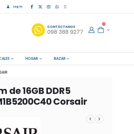
Log In
0
CONTÁCTANOS
098 388 9277
CALES
HOGAR
BAZAR
SAIR
m de 16GB DDR5
1B5200C40 Corsair