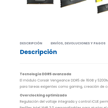
DESCRIPCIÓN
ENVÍOS, DEVOLUCIONES Y PAGOS
Descripción
Tecnología DDR5 avanzada
El módulo Corsair Vengeance DDR5 de 16GB y 5200MH
para tareas exigentes como gaming, creación de co
Overclocking optimizado
Regulación del voltaje integrada y control iCUE perm
Perfiles Intel XMP 3.0 personalizables para ajustar 