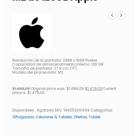
Resolución de la pantalla: 2388 x 1668 Pixeles
Capacidad de almacenamiento interno: 128 GB
Tamaño de pantalla: 27.9 cm (11″)
Modelo del procesador: M2
$
1.686,06
Original price was: $1.686,06.
$
1.479,00
Current
price is: $1.479,00.
Disponibles :
Agotado
SKU:
194253241409
Categorías:
12Pulgadas
,
Celulares & Tablets
,
Ofertas
,
Tablet