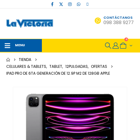
CONTÁCTANOS
098 388 9277
0
MENU
TIENDA
CELULARES & TABLETS
,
TABLET
,
12PULGADAS
,
OFERTAS
IPAD PRO DE 6TA GENERACIÓN DE 12.9P M2 DE 128GB APPLE
-12%