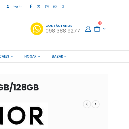
Log In
0
CONTÁCTANOS
098 388 9277
CALES
HOGAR
BAZAR
GB/128GB