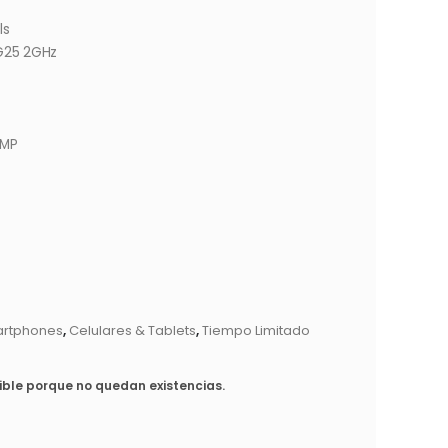
ls
 G25 2GHz
2MP
artphones
,
Celulares & Tablets
,
Tiempo Limitado
ible porque no quedan existencias.