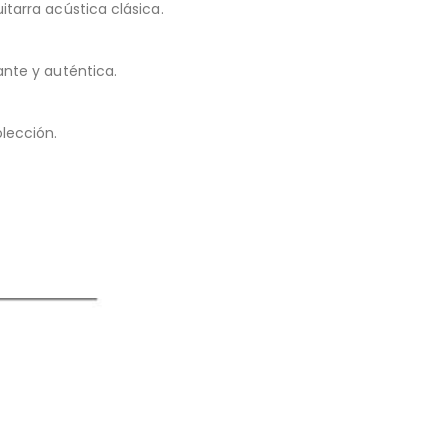
tarra acústica clásica.
ante y auténtica.
olección.