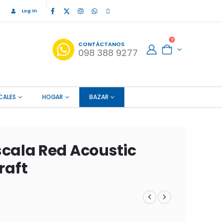
Log In
0
CONTÁCTANOS
098 388 9277
CALES
HOGAR
BAZAR
scala Red Acoustic
raft