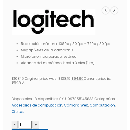
Resolución máxima: 1080p / 30 fps – 720p / 30 fps
Megapíxeles de la cámara: 3
Micrófono incorporado: estéreo
Alcance del micrófono: hasta 3 pies (1 m)
$
108,19
Original price was: $108,19.
$
94,90
Current price is:
$94,90.
Disponibles :
8 disponibles
SKU:
097855145833
Categorías:
Accesorios de computación
,
Cámara Web
,
Computación
,
Ofertas
-
+