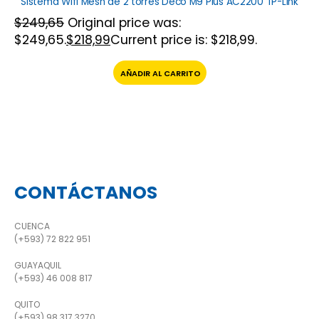
Sistema Wifi Mesh de 2 torres Deco M9 Plus AC2200 TP-Link
$
249,65
Original price was:
$249,65.
$
218,99
Current price is: $218,99.
AÑADIR AL CARRITO
CONTÁCTANOS
CUENCA
(+593) 72 822 951
GUAYAQUIL
(+593) 46 008 817
QUITO
(+593) 98 317 3270