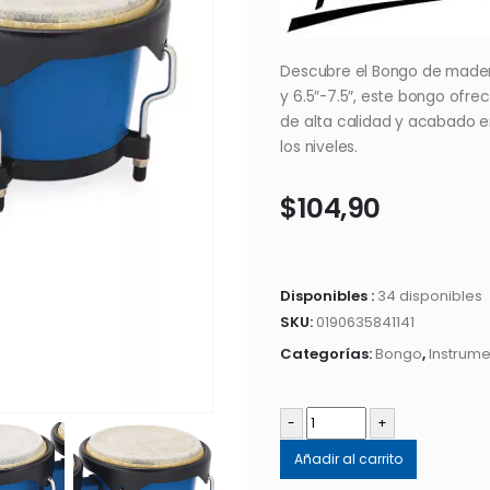
Descubre el Bongo de mader
y 6.5″-7.5″, este bongo ofr
de alta calidad y acabado e
los niveles.
$
104,90
Disponibles :
34 disponibles
SKU:
0190635841141
Categorías:
Bongo
,
Instrum
-
+
Añadir al carrito