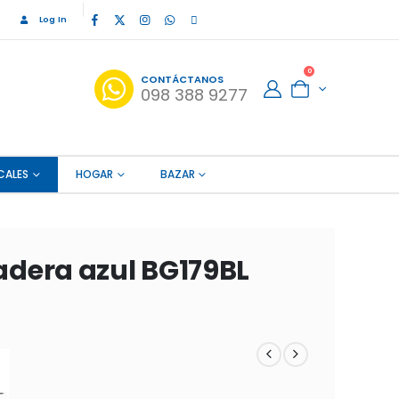
Log In
0
CONTÁCTANOS
098 388 9277
CALES
HOGAR
BAZAR
dera azul BG179BL