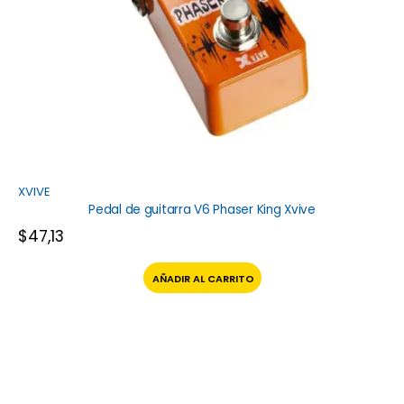
XVIVE
Pedal de guitarra V6 Phaser King Xvive
$
47,13
AÑADIR AL CARRITO