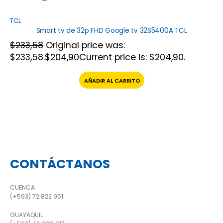
TCL
Smart tv de 32p FHD Google tv 32S5400A TCL
$
233,58
Original price was:
$233,58.
$
204,90
Current price is: $204,90.
AÑADIR AL CARRITO
CONTÁCTANOS
CUENCA
(+593) 72 822 951
GUAYAQUIL