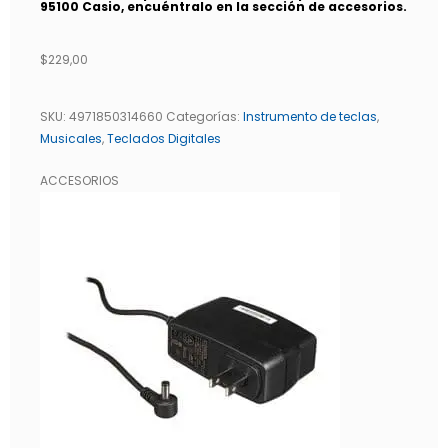
95100 Casio, encuéntralo en la sección de accesorios.
$
229,00
SKU:
4971850314660
Categorías:
Instrumento de teclas
,
Musicales
,
Teclados Digitales
ACCESORIOS